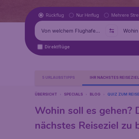
Flugtyp
Rückflug
Nur Hinflug
Mehrere Str
Abflug von
Wohin
Direktflüge
5 URLAUBSTIPPS
IHR NÄCHSTES REISEZIE
ÜBERSICHT
SPECIALS
BLOG
QUIZ ZUM REIS
Wohin soll es gehen? Di
nächstes Reiseziel zu