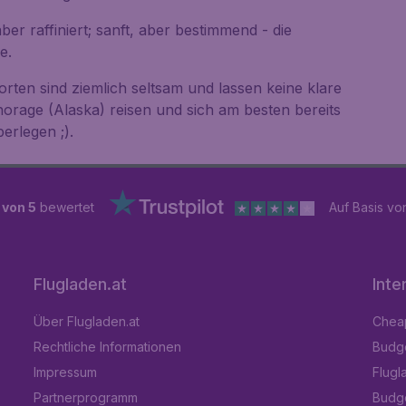
ber raffiniert; sanft, aber bestimmend - die
e.
orten sind ziemlich seltsam und lassen keine klare
horage (Alaska) reisen und sich am besten bereits
erlegen ;).
 von 5
bewertet
Auf Basis v
Flugladen.at
Inte
Über Flugladen.at
Cheap
Rechtliche Informationen
Budge
Impressum
Flugl
Partnerprogramm
Budge