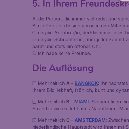
5. In Ihrem Freundeskrei
A. die Person, die immer viel redet und stän
B. die Person, die sich gerne in den Mittelpunk
C. der/die Anführer/in, der/die immer alles b
D. der/die Schüchterne, aber jeder kommt 
parat und stets ein offenes Ohr.
E. Ich habe keine Freunde.
Die Auflösung
❑ Mehrheitlich
A
-
BANGKOK
: Ihr nächstes
Ihrem Bild: lebhaft, fröhlich, bunt und dyna
❑ Mehrheitlich
B
-
MIAMI
: Sie benötigen e
Strand sowie ein lebhaftes Nachtleben. Miam
❑ Mehrheitlich
C
-
AMSTERDAM
: Zwischen
niederländische Hauptstadt wird Ihnen mit Si