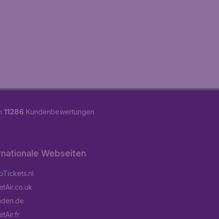
on
11286
Kundenbewertungen
rnationale Webseiten
Tickets.nl
tAir.co.uk
aden.de
tAir.fr