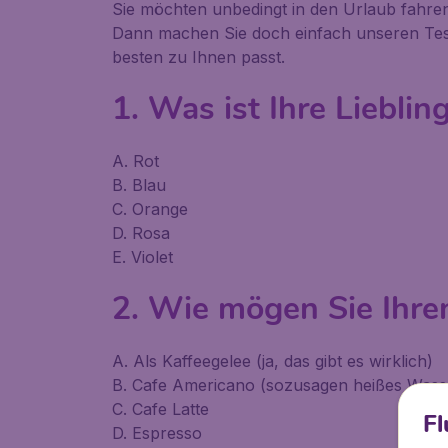
Sie möchten unbedingt in den Urlaub fahren
Dann machen Sie doch einfach unseren Test
besten zu Ihnen passt.
1. Was ist Ihre Lieblin
A. Rot
B. Blau
C. Orange
D. Rosa
E. Violet
2. Wie mögen Sie Ihre
A. Als Kaffeegelee (ja, das gibt es wirklich)
B. Cafe Americano (sozusagen heißes Was
C. Cafe Latte
Fl
D. Espresso