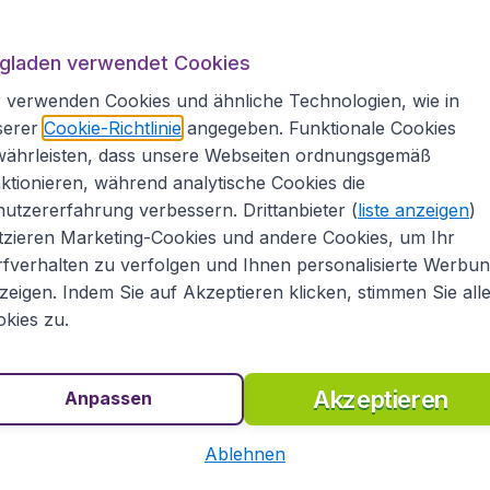
ee.
zu Ihnen?
ugladen verwendet Cookies
 verwenden Cookies und ähnliche Technologien, wie in
serer
Cookie-Richtlinie
angegeben. Funktionale Cookies
währleisten, dass unsere Webseiten ordnungsgemäß
ktionieren, während analytische Cookies die
utzererfahrung verbessern. Drittanbieter (
liste anzeigen
)
tzieren Marketing-Cookies und andere Cookies, um Ihr
fverhalten zu verfolgen und Ihnen personalisierte Werbu
zeigen. Indem Sie auf Akzeptieren klicken, stimmen Sie all
kies zu.
auen.
erbringen.
 Musik.
Akzeptieren
Anpassen
en Restaurant.
Ablehnen