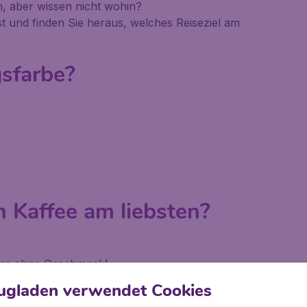
, aber wissen nicht wohin?
 und finden Sie heraus, welches Reiseziel am
gsfarbe?
n Kaffee am liebsten?
ser ohne Geschmack)
ugladen verwendet Cookies