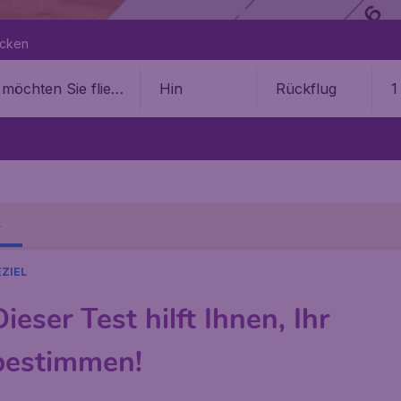
ecken
Hin
Rückflug
1
L
EZIEL
eser Test hilft Ihnen, Ihr
 bestimmen!