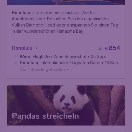
Honolulu
ist definitiv ein ultimatives Ziel für
Abenteuerlustige. Besuchen Sie den gigantischen
Vulkan
Diamond Head
oder entspannen Sie einen Tag
in der wunderschönen
Hanauma Bay
.
854
Honolulu
€
ab
Wien
,
Flughafen Wien Schwechat
• 05 Sep.
Honolulu
,
Internationaler Flughafen Daniel K. Inouye
• 16 Sep.
Vor 1 Stunde gefunden
•
Pandas streicheln