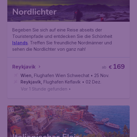
Nordlichter
Begeben Sie sich auf eine Reise abseits der
Touristenpfade und entdecken Sie die Schönheit
Islands
. Treffen Sie
freundliche Nordmänner
und
sehen die
Nordlichter
von ganz nah!
169
Reykjavik
€
ab
Wien
,
Flughafen Wien Schwechat
• 25 Nov.
Reykjavík
,
Flughafen Keflavík
• 02 Dez.
Vor 1 Stunde gefunden
•