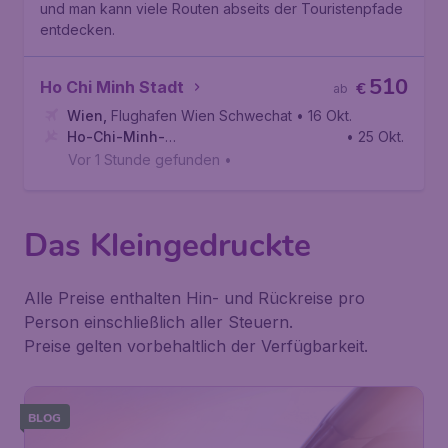
und man kann viele Routen abseits der Touristenpfade
entdecken.
510
Ho Chi Minh Stadt
€
ab
Wien
,
Flughafen Wien Schwechat
• 16 Okt.
Ho-Chi-Minh-
• 25 Okt.
Stadt
,
Flughafen Tan-Son-Nhat
Vor 1 Stunde gefunden
•
Das Kleingedruckte
Alle Preise enthalten Hin- und Rückreise pro
Person einschließlich aller Steuern.
Preise gelten vorbehaltlich der Verfügbarkeit.
BLOG