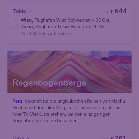
644
Tokio
€
ab
Wien
,
Flughafen Wien Schwechat
• 05 Okt.
Tokio
,
Flughafen Tokio-Haneda
• 16 Okt.
Vor 1 Stunde gefunden
•
Regenbogenberge
Peru
, bekannt für die unglaublichen Ruinen von
Machu
Picchu
und den
Inka-Weg
, sollte im nächsten Jahr auf
Ihrer To-Visit-Liste stehen, um den einzigartigen
Regenbogenberg
zu besuchen.
761
Lima
ab