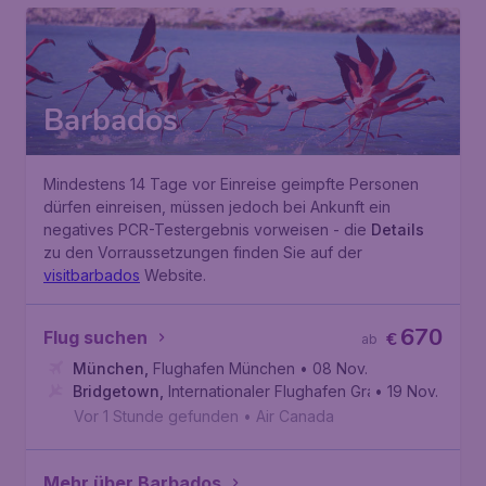
Barbados
Mindestens 14 Tage vor Einreise geimpfte Personen
dürfen einreisen, müssen jedoch bei Ankunft ein
negatives PCR-Testergebnis vorweisen - die
Details
zu den Vorraussetzungen finden Sie auf der
visitbarbados
Website.
670
Flug suchen
€
ab
München
,
Flughafen München
• 08 Nov.
Bridgetown
,
Internationaler Flughafen Grantley Adams
• 19 Nov.
Vor 1 Stunde gefunden
•
Air Canada
Mehr über Barbados