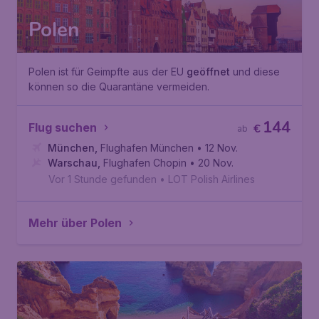
Polen
Polen ist für Geimpfte aus der EU
geöffnet
und diese
können so die Quarantäne vermeiden.
144
Flug suchen
€
ab
München
,
Flughafen München
• 12 Nov.
Warschau
,
Flughafen Chopin
• 20 Nov.
Vor 1 Stunde gefunden
•
LOT Polish Airlines
Mehr über Polen