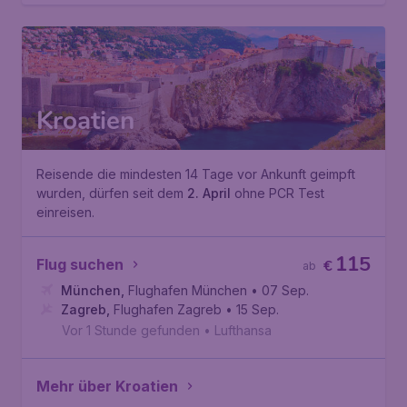
Kroatien
Reisende die mindesten 14 Tage vor Ankunft geimpft
wurden, dürfen seit dem
2. April
ohne PCR Test
einreisen.
115
Flug suchen
€
ab
München
,
Flughafen München
• 07 Sep.
Zagreb
,
Flughafen Zagreb
• 15 Sep.
Vor 1 Stunde gefunden
•
Lufthansa
Mehr über Kroatien