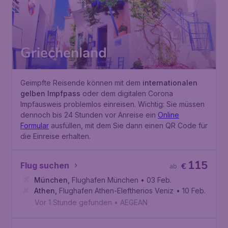
Griechenland
Geimpfte Reisende können mit dem
internationalen
gelben Impfpass
oder dem digitalen Corona
Impfausweis problemlos einreisen. Wichtig: Sie müssen
dennoch bis 24 Stunden vor Anreise ein
Online
Formular
ausfüllen, mit dem Sie dann einen QR Code für
die Einreise erhalten.
115
Flug suchen
€
ab
München
,
Flughafen München
• 03 Feb.
Athen
,
Flughafen Athen-Eleftherios Venizelos
• 10 Feb.
Vor 1 Stunde gefunden
•
AEGEAN