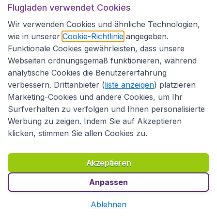
Flugladen verwendet Cookies
Mehr über Spanien
Wir verwenden Cookies und ähnliche Technologien,
wie in unserer
Cookie-Richtlinie
angegeben.
Funktionale Cookies gewährleisten, dass unsere
Webseiten ordnungsgemäß funktionieren, während
analytische Cookies die Benutzererfahrung
Schweiz
verbessern. Drittanbieter (
liste anzeigen
) platzieren
Marketing-Cookies und andere Cookies, um Ihr
Surfverhalten zu verfolgen und Ihnen personalisierte
Keinerlei Beschränkungen für geimpfte Reisende.
Werbung zu zeigen. Indem Sie auf Akzeptieren
klicken, stimmen Sie allen Cookies zu.
166
Flug suchen
€
ab
München
,
Flughafen München
• 22 Okt.
Akzeptieren
Zürich
,
Flughafen Zürich
• 01 Nov.
Vor 1 Stunde gefunden
•
Lufthansa
Anpassen
Ablehnen
Mehr über Schweiz