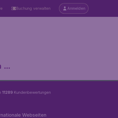
fe
Buchung verwalten
Anmelden
...
on
11289
Kundenbewertungen
rnationale Webseiten