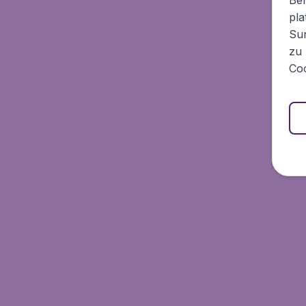
pla
Sur
zu 
Coo