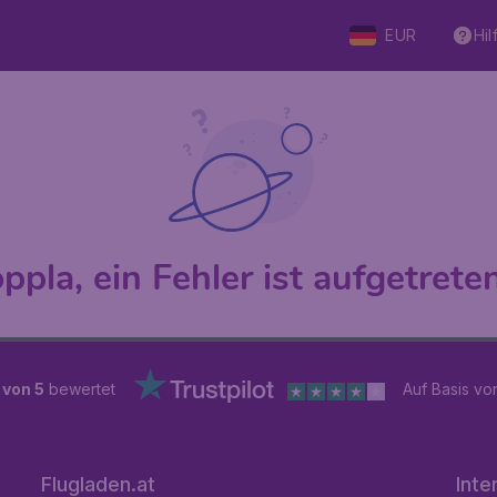
EUR
Hil
ppla, ein Fehler ist aufgetreten 
 von 5
bewertet
Auf Basis v
Flugladen.at
Inte