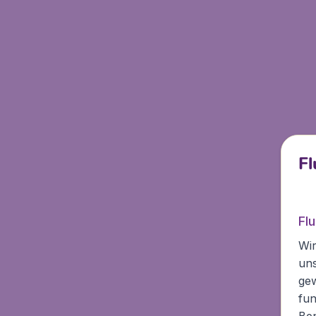
Fl
Fl
Wir
un
ge
fun
Ben