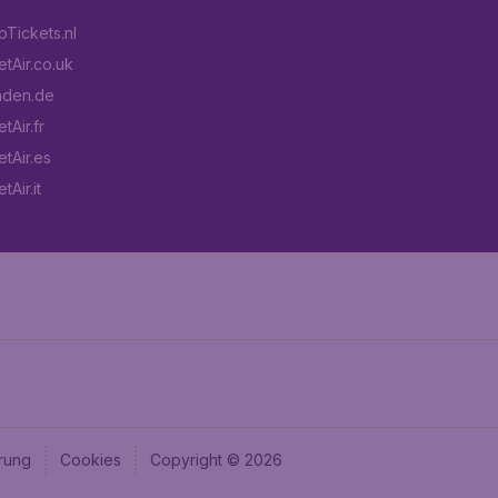
Tickets.nl
tAir.co.uk
aden.de
tAir.fr
tAir.es
Air.it
rung
Cookies
Copyright © 2026