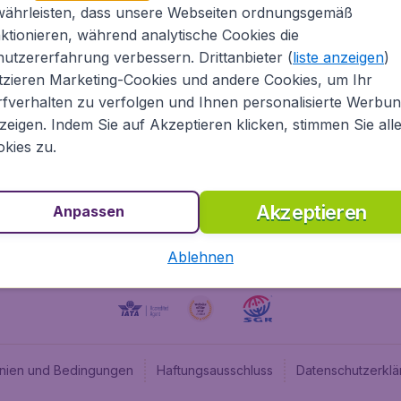
währleisten, dass unsere Webseiten ordnungsgemäß
Über Flugladen.at
Cheap
ktionieren, während analytische Cookies die
Rechtliche Informationen
Budge
utzererfahrung verbessern. Drittanbieter (
liste anzeigen
)
Impressum
Flugl
tzieren Marketing-Cookies und andere Cookies, um Ihr
fverhalten zu verfolgen und Ihnen personalisierte Werbu
Partnerprogramm
Budge
zeigen. Indem Sie auf Akzeptieren klicken, stimmen Sie all
Stellenangebote
Budge
kies zu.
Budget
Akzeptieren
Anpassen
Ablehnen
linien und Bedingungen
Haftungsausschluss
Datenschutzerklä