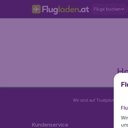
Flüge buchen
Ho
Fl
Wir sind auf Trustpilot mit
4.2
Fl
Wir
Kundenservice
un