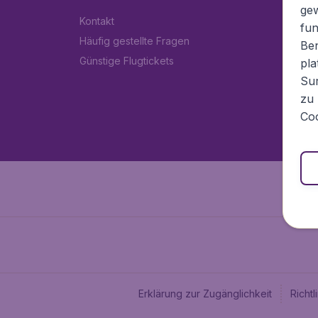
ge
Kontakt
fun
Häufig gestellte Fragen
Ben
Günstige Flugtickets
pla
Sur
zu 
Coo
Erklärung zur Zugänglichkeit
Richt