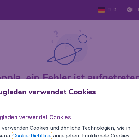
EUR
Hil
ppla, ein Fehler ist aufgetreten 
ugladen verwendet Cookies
 von 5
bewertet
Auf Basis v
ugladen verwendet Cookies
 verwenden Cookies und ähnliche Technologien, wie in
Flugladen.at
Inte
serer
Cookie-Richtlinie
angegeben. Funktionale Cookies