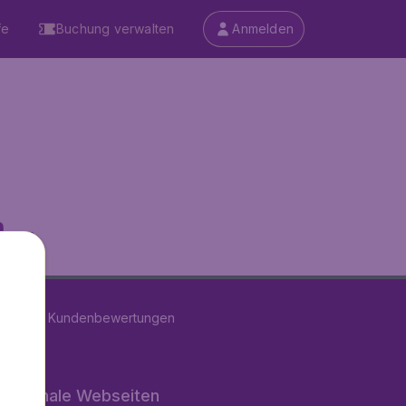
fe
Buchung verwalten
Anmelden
...
on
11284
Kundenbewertungen
rnationale Webseiten