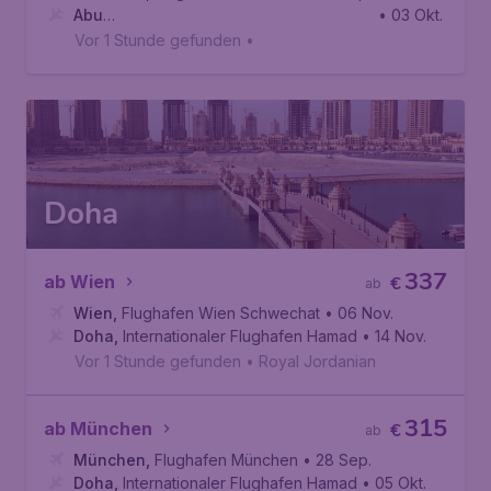
Abu
• 03 Okt.
Dhabi
,
Internationaler Flughafen Abu Dhabi
Vor 1 Stunde gefunden
•
Doha
337
ab Wien
€
ab
Wien
,
Flughafen Wien Schwechat
• 06 Nov.
Doha
,
Internationaler Flughafen Hamad
• 14 Nov.
Vor 1 Stunde gefunden
•
Royal Jordanian
315
ab München
€
ab
München
,
Flughafen München
• 28 Sep.
Doha
,
Internationaler Flughafen Hamad
• 05 Okt.