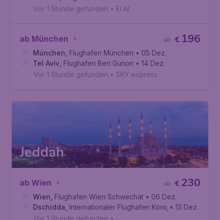
Vor 1 Stunde gefunden
•
El Al
196
ab München
€
ab
München
,
Flughafen München
• 05 Dez.
Tel Aviv
,
Flughafen Ben Gurion
• 14 Dez.
Vor 1 Stunde gefunden
•
SKY express
Jeddah
230
ab Wien
€
ab
Wien
,
Flughafen Wien Schwechat
• 06 Dez.
Dschidda
,
Internationaler Flughafen König Abd al-Aziz
• 13 Dez.
Vor 1 Stunde gefunden
•