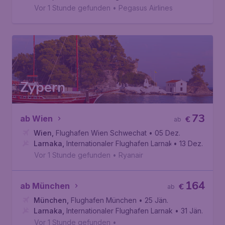
Vor 1 Stunde gefunden
•
Pegasus Airlines
Zypern
73
ab Wien
€
ab
Wien
,
Flughafen Wien Schwechat
• 05 Dez.
Larnaka
,
Internationaler Flughafen Larnaka
• 13 Dez.
Vor 1 Stunde gefunden
•
Ryanair
164
ab München
€
ab
München
,
Flughafen München
• 25 Jän.
Larnaka
,
Internationaler Flughafen Larnaka
• 31 Jän.
Vor 1 Stunde gefunden
•