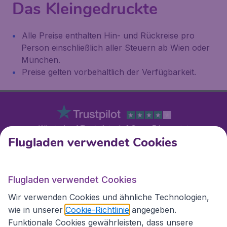
Das Kleingedruckte
Alle Preise enthalten Hin- und Rückreise pro
Person einschließlich aller Steuern ab Wien oder
München.
Preise gelten vorbehaltlich der Verfügbarkeit.
Wir sind auf Trustpilot mit
4.2 von 5
bewertet
Flugladen verwendet Cookies
Auf Basis von
11279
Kundenbewertungen
Kundenservice
Flugladen verwendet Cookies
Wir verwenden Cookies und ähnliche Technologien,
wie in unserer
Cookie-Richtlinie
angegeben.
Flugladen.at
Funktionale Cookies gewährleisten, dass unsere