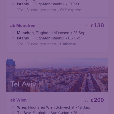
Istanbul
,
Flughafen Istanbul
• 10 Dez.
Vor 1 Stunde gefunden
•
SKY express
138
ab München
€
ab
München
,
Flughafen München
• 28 Sep.
Istanbul
,
Flughafen Istanbul
• 06 Okt.
Vor 1 Stunde gefunden
•
Lufthansa
Tel Aviv
200
ab Wien
€
ab
Wien
,
Flughafen Wien Schwechat
• 18 Jän.
Tel Aviv
,
Flughafen Ben Gurion
• 25 Jän.