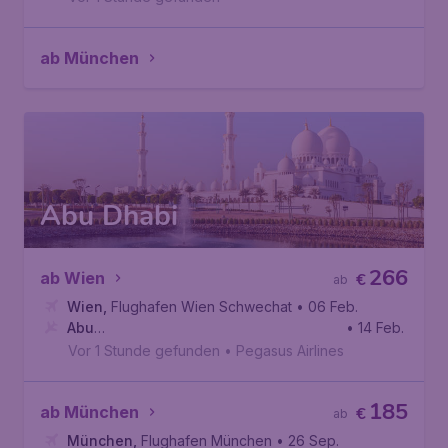
ab München
Abu Dhabi
266
ab Wien
€
ab
Wien
,
Flughafen Wien Schwechat
• 06 Feb.
Abu
• 14 Feb.
Dhabi
,
Internationaler Flughafen Abu Dhabi
Vor 1 Stunde gefunden
•
Pegasus Airlines
185
ab München
€
ab
München
,
Flughafen München
• 26 Sep.