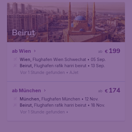
Beirut
199
ab Wien
€
ab
Wien
,
Flughafen Wien Schwechat
• 05 Sep.
Beirut
,
Flughafen rafik hariri beirut
• 13 Sep.
Vor 1 Stunde gefunden
•
AJet
174
ab München
€
ab
München
,
Flughafen München
• 12 Nov.
Beirut
,
Flughafen rafik hariri beirut
• 18 Nov.
Vor 1 Stunde gefunden
•