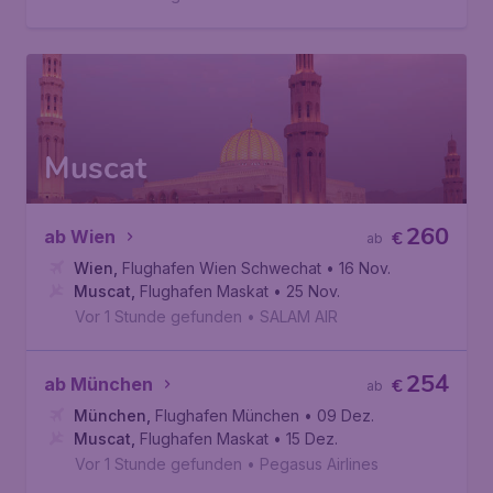
Muscat
260
ab Wien
€
ab
Wien
,
Flughafen Wien Schwechat
• 16 Nov.
Muscat
,
Flughafen Maskat
• 25 Nov.
Vor 1 Stunde gefunden
•
SALAM AIR
254
ab München
€
ab
München
,
Flughafen München
• 09 Dez.
Muscat
,
Flughafen Maskat
• 15 Dez.
Vor 1 Stunde gefunden
•
Pegasus Airlines