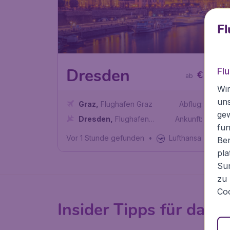
Fl
23
Dresden
Fl
€
ab
Wir
un
Graz
,
Flughafen Graz
Abflug:
22 Sep
ge
Dresden
,
Flughafen
Ankunft:
29 Sep
fun
Dresden
Vor 1 Stunde gefunden
•
Lufthansa
Ben
pla
Sur
zu 
Coo
Insider Tipps für das 