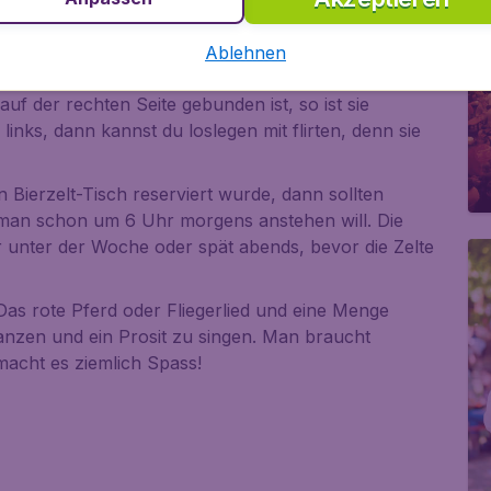
 Liter Krug. Aber aufpassen, das speziell gebraute
-8.5 Prozent Alkohol.
Ablehnen
esehen? Es gibt einen Trick, zu sehen ob sie Single
uf der rechten Seite gebunden ist, so ist sie
 links, dann kannst du loslegen mit flirten, denn sie
 Bierzelt-Tisch reserviert wurde, dann sollten
n schon um 6 Uhr morgens anstehen will. Die
er unter der Woche oder spät abends, bevor die Zelte
Das rote Pferd
oder
Fliegerlied
und eine Menge
 tanzen und
ein Prosit
zu singen. Man braucht
 macht es ziemlich Spass!