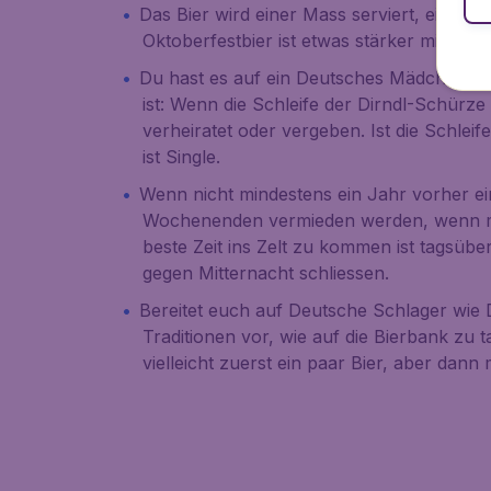
Das Bier wird einer
Mass
serviert, einem 1
Oktoberfestbier ist etwas stärker mit 7-5
Du hast es auf ein Deutsches Mädchen abg
ist: Wenn die Schleife der
Dirndl
-Schürze a
verheiratet oder vergeben. Ist die Schleife
ist Single.
Wenn nicht mindestens ein Jahr vorher ein
Wochenenden vermieden werden, wenn ma
beste Zeit ins Zelt zu kommen ist tagsüb
gegen Mitternacht schliessen.
Bereitet euch auf Deutsche Schlager wie
Traditionen vor, wie auf die Bierbank zu
vielleicht zuerst ein paar Bier, aber dann