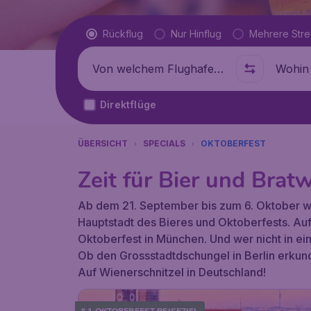
Flugtyp
Rückflug
Nur Hinflug
Mehrere Str
Abflug von
Wohin
Direktflüge
ÜBERSICHT
SPECIALS
OKTOBERFEST
Zeit für Bier und Brat
Ab dem 21. September bis zum 6. Oktober 
Hauptstadt des Bieres und Oktoberfests. Auf 
Oktoberfest in München. Und wer nicht in ein
Ob den Grossstadtdschungel in Berlin erkund
Auf Wienerschnitzel in Deutschland!
# 1 OKTOBERFEST REISEZIEL