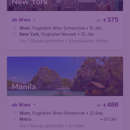
New York
375
ab Wien
€
ab
Wien
,
Flughafen Wien Schwechat
• 15 Jän.
New York
,
Flughafen Newark
• 25 Jän.
Vor 1 Stunde gefunden
•
Scandinavian Airlines
Manila
488
ab Wien
€
ab
Wien
,
Flughafen Wien Schwechat
• 22 Sep.
Metro
• 03 Okt.
Manila
,
Internationaler Flughafen Ninoy Aquino
Vor 1 Stunde gefunden
•
Air India