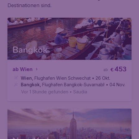
Destinationen sind.
Bangkok
453
ab Wien
€
ab
Wien
,
Flughafen Wien Schwechat
• 26 Okt.
Bangkok
,
Flughafen Bangkok-Suvarnabhumi
• 04 Nov.
Vor 1 Stunde gefunden
•
Saudia