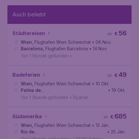
Auch beliebt
56
Städtereisen
€
ab
Wien
,
Flughafen Wien Schwechat
• 06 Nov.
Barcelona
,
Flughafen Barcelona
• 14 Nov.
Vor 1 Stunde gefunden
•
49
Badeferien
€
ab
Wien
,
Flughafen Wien Schwechat
• 10 Okt.
Palma de
• 19 Okt.
Mallorca
,
Flughafen Palma de Mallorca
Vor 1 Stunde gefunden
•
Ryanair
685
Südamerika
€
ab
Wien
,
Flughafen Wien Schwechat
• 13 Jän.
Rio de
• 25 Jän.
Janeiro
,
Flughafen Rio de Janeiro-Antônio Carlos Jobim
Vor 1 Stunde gefunden
•
LATAM Airlines