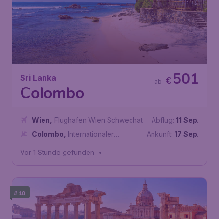
501
Sri Lanka
€
ab
Colombo
Wien
,
Flughafen Wien Schwechat
Abflug:
11 Sep.
Colombo
,
Internationaler
Ankunft:
17 Sep.
Flughafen Bandaranaike
Vor 1 Stunde gefunden
•
# 10