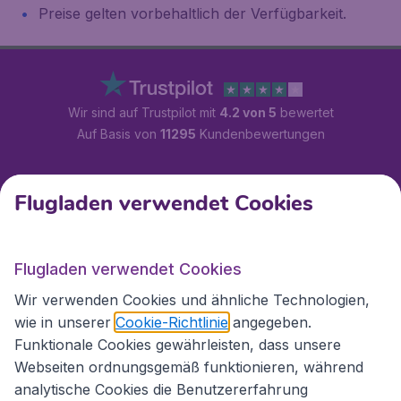
Preise gelten vorbehaltlich der Verfügbarkeit.
Wir sind auf Trustpilot mit
4.2 von 5
bewertet
Auf Basis von
11295
Kundenbewertungen
Kundenservice
Flugladen verwendet Cookies
Flugladen.at
Flugladen verwendet Cookies
Wir verwenden Cookies und ähnliche Technologien,
wie in unserer
Cookie-Richtlinie
angegeben.
Internationale Webseiten
Funktionale Cookies gewährleisten, dass unsere
Webseiten ordnungsgemäß funktionieren, während
analytische Cookies die Benutzererfahrung