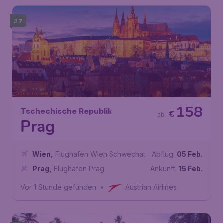
# 7
158
Tschechische Republik
€
ab
Prag
Wien
,
Flughafen Wien Schwechat
Abflug:
05 Feb.
Prag
,
Flughafen Prag
Ankunft:
15 Feb.
Vor 1 Stunde gefunden
•
Austrian Airlines