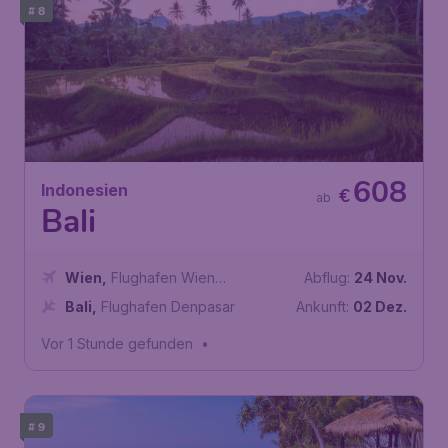
# 8
608
Indonesien
€
ab
Bali
Wien
,
Flughafen Wien
Abflug:
24 Nov.
Schwechat
Bali
,
Flughafen Denpasar
Ankunft:
02 Dez.
Vor 1 Stunde gefunden
•
# 9