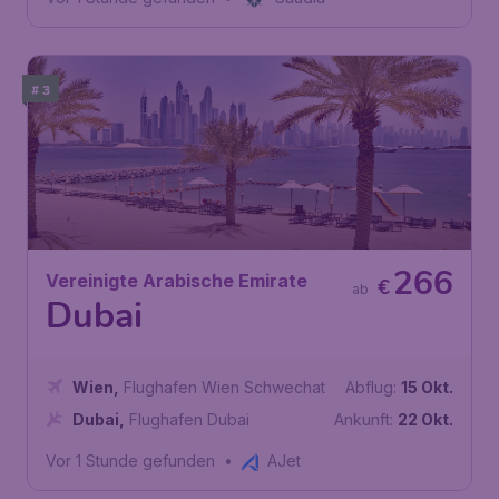
# 3
266
Vereinigte Arabische Emirate
€
ab
Dubai
Wien
,
Flughafen Wien Schwechat
Abflug:
15 Okt.
Dubai
,
Flughafen Dubai
Ankunft:
22 Okt.
Vor 1 Stunde gefunden
•
AJet