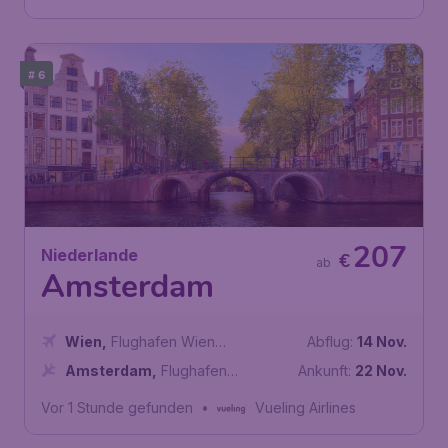
# 6
207
Niederlande
€
ab
Amsterdam
Wien
,
Flughafen Wien
Abflug:
14 Nov.
Schwechat
Amsterdam
,
Flughafen
Ankunft:
22 Nov.
Amsterdam Schiphol
Vor 1 Stunde gefunden
•
Vueling Airlines