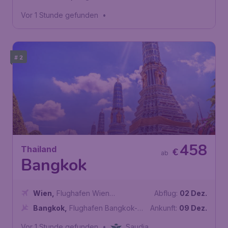
Vor 1 Stunde gefunden
•
# 2
458
Thailand
€
ab
Bangkok
Wien
,
Flughafen Wien
Abflug:
02 Dez.
Schwechat
Bangkok
,
Flughafen Bangkok-
Ankunft:
09 Dez.
Suvarnabhumi
Vor 1 Stunde gefunden
•
Saudia