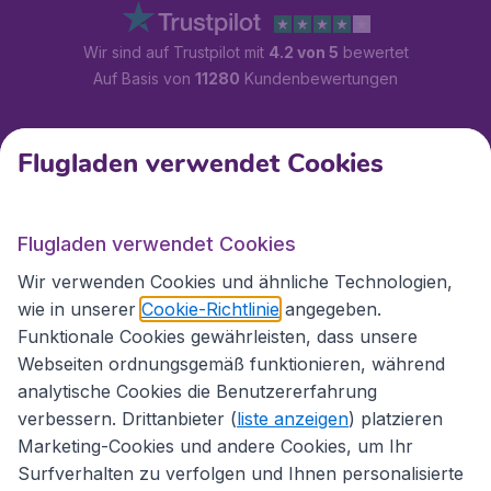
Wir sind auf Trustpilot mit
4.2 von 5
bewertet
Auf Basis von
11280
Kundenbewertungen
Kundenservice
Flugladen verwendet Cookies
Flugladen.at
Flugladen verwendet Cookies
Wir verwenden Cookies und ähnliche Technologien,
wie in unserer
Cookie-Richtlinie
angegeben.
Internationale Webseiten
Funktionale Cookies gewährleisten, dass unsere
Webseiten ordnungsgemäß funktionieren, während
analytische Cookies die Benutzererfahrung
verbessern. Drittanbieter (
liste anzeigen
) platzieren
Marketing-Cookies und andere Cookies, um Ihr
Surfverhalten zu verfolgen und Ihnen personalisierte