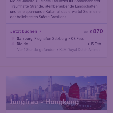
Rio de Janeiro zu einem Traumziel für Sonnenanbeter.
Traumhafte Strände, atemberaubende Landschaften
und eine spannende Kultur, all das erwartet Sie in einer
der beliebtesten Städte Brasiliens.
870
Jetzt buchen
€
ab
Salzburg
,
Flughafen Salzburg
• 08 Feb.
Rio de
• 15 Feb.
Janeiro
,
Flughafen Rio de Janeiro-Antônio Carlos Jobim
Vor 1 Stunde gefunden
•
KLM Royal Dutch Airlines
Jungfrau - Hongkong