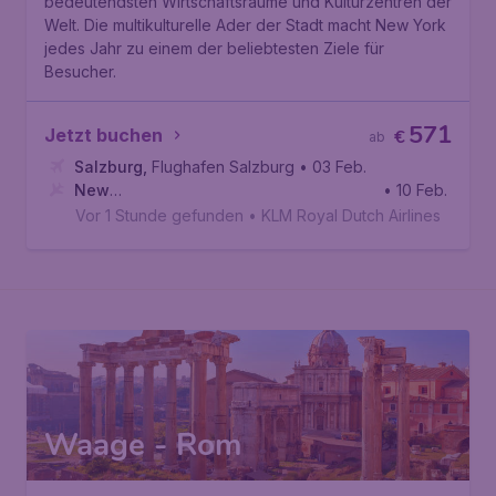
bedeutendsten Wirtschaftsräume und Kulturzentren der
Welt. Die multikulturelle Ader der Stadt macht New York
jedes Jahr zu einem der beliebtesten Ziele für
Besucher.
571
Jetzt buchen
€
ab
Salzburg
,
Flughafen Salzburg
• 03 Feb.
New
• 10 Feb.
York
,
Internationaler Flughafen John F. Kennedy
Vor 1 Stunde gefunden
•
KLM Royal Dutch Airlines
Waage - Rom