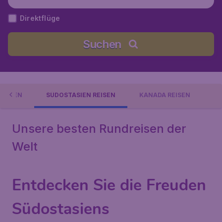
r), Malaysia
Direktflüge
Suchen
REISEN
SÜDOSTASIEN REISEN
KANADA REISEN
Unsere besten Rundreisen der
Welt
Entdecken Sie die Freuden
Südostasiens