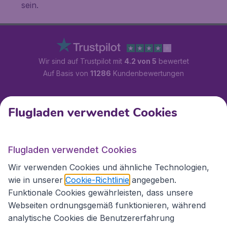
sein.
Wir sind auf Trustpilot mit
4.2 von 5
bewertet
Auf Basis von
11286
Kundenbewertungen
Kundenservice
Flugladen verwendet Cookies
Flugladen.at
Flugladen verwendet Cookies
Wir verwenden Cookies und ähnliche Technologien,
wie in unserer
Cookie-Richtlinie
angegeben.
Internationale Webseiten
Funktionale Cookies gewährleisten, dass unsere
Webseiten ordnungsgemäß funktionieren, während
analytische Cookies die Benutzererfahrung