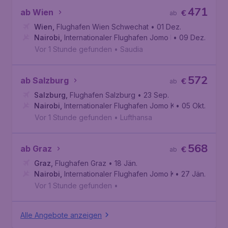
471
ab Wien
€
ab
Wien
,
Flughafen Wien Schwechat
• 01 Dez.
Nairobi
,
Internationaler Flughafen Jomo Kenyatta
• 09 Dez.
Vor 1 Stunde gefunden
•
Saudia
572
ab Salzburg
€
ab
Salzburg
,
Flughafen Salzburg
• 23 Sep.
Nairobi
,
Internationaler Flughafen Jomo Kenyatta
• 05 Okt.
Vor 1 Stunde gefunden
•
Lufthansa
568
ab Graz
€
ab
Graz
,
Flughafen Graz
• 18 Jän.
Nairobi
,
Internationaler Flughafen Jomo Kenyatta
• 27 Jän.
Vor 1 Stunde gefunden
•
Alle Angebote anzeigen