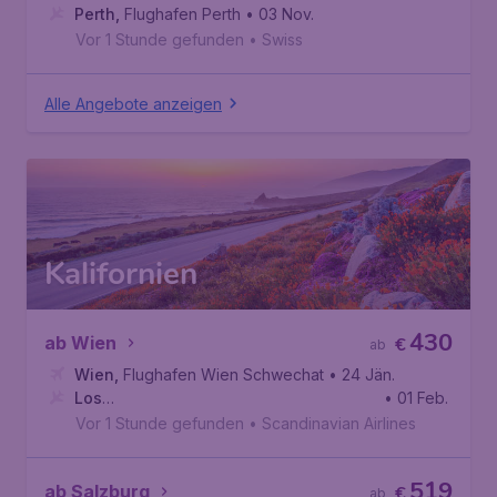
Perth
,
Flughafen Perth
• 03 Nov.
Vor 1 Stunde gefunden
•
Swiss
Alle Angebote anzeigen
Kalifornien
430
ab Wien
€
ab
Wien
,
Flughafen Wien Schwechat
• 24 Jän.
Los
• 01 Feb.
Angeles
,
Internationaler Flughafen Los Angeles
Vor 1 Stunde gefunden
•
Scandinavian Airlines
519
ab Salzburg
€
ab