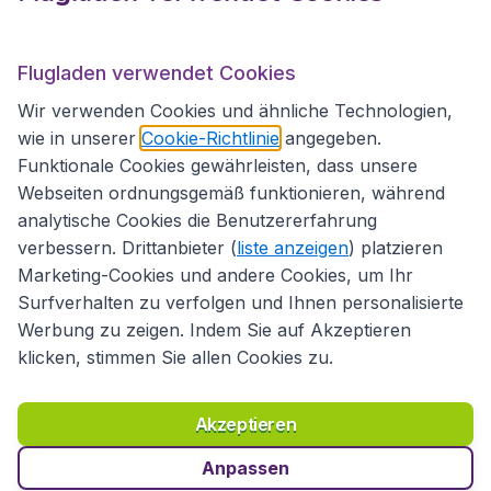
Flugladen.at
Flugladen verwendet Cookies
Wir verwenden Cookies und ähnliche Technologien,
wie in unserer
Cookie-Richtlinie
angegeben.
Internationale Webseiten
Funktionale Cookies gewährleisten, dass unsere
Webseiten ordnungsgemäß funktionieren, während
analytische Cookies die Benutzererfahrung
verbessern. Drittanbieter (
liste anzeigen
) platzieren
Marketing-Cookies und andere Cookies, um Ihr
Surfverhalten zu verfolgen und Ihnen personalisierte
Werbung zu zeigen. Indem Sie auf Akzeptieren
klicken, stimmen Sie allen Cookies zu.
Erklärung zur Zugänglichkeit
Richtlinien und Bedingungen
Haftungsausschluss
Akzeptieren
Datenschutzerklärung
Cookies
Copyright © 2026
Anpassen