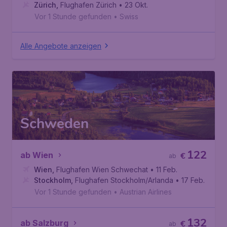
Zürich
,
Flughafen Zürich
• 23 Okt.
Vor 1 Stunde gefunden
•
Swiss
Alle Angebote anzeigen
Schweden
122
ab Wien
€
ab
Wien
,
Flughafen Wien Schwechat
• 11 Feb.
Stockholm
,
Flughafen Stockholm/Arlanda
• 17 Feb.
Vor 1 Stunde gefunden
•
Austrian Airlines
132
ab Salzburg
€
ab