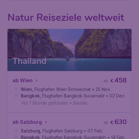
Natur Reiseziele weltweit
Thailand
458
ab Wien
€
ab
Wien
,
Flughafen Wien Schwechat
• 25 Nov.
Bangkok
,
Flughafen Bangkok-Suvarnabhumi
• 02 Dez.
Vor 1 Stunde gefunden
•
Saudia
630
ab Salzburg
€
ab
Salzburg
,
Flughafen Salzburg
• 07 Feb.
Bangkok
,
Flughafen Bangkok-Suvarnabhumi
• 14 Feb.