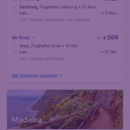
Salzburg
,
Flughafen Salzburg
• 03 Nov.
Los
• 11 Nov.
Angeles
,
Internationaler Flughafen Los Angeles
Vor 1 Stunde gefunden
•
Air Canada
566
ab Graz
€
ab
Graz
,
Flughafen Graz
• 14 Okt.
Los
• 21 Okt.
Angeles
,
Internationaler Flughafen Los Angeles
Vor 1 Stunde gefunden
•
Alle Angebote anzeigen
Madeira