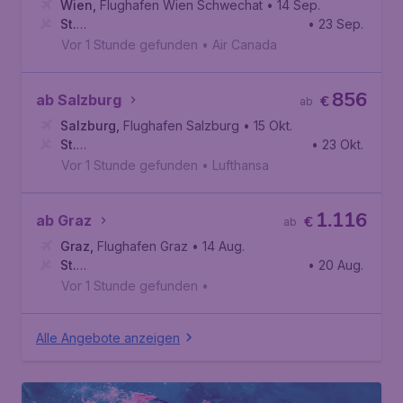
Wien
,
Flughafen Wien Schwechat
• 14 Sep.
St.
• 23 Sep.
John’s
,
Internationaler Flughafen St. John’s
Vor 1 Stunde gefunden
•
Air Canada
856
ab Salzburg
€
ab
Salzburg
,
Flughafen Salzburg
• 15 Okt.
St.
• 23 Okt.
John’s
,
Internationaler Flughafen St. John’s
Vor 1 Stunde gefunden
•
Lufthansa
1.116
ab Graz
€
ab
Graz
,
Flughafen Graz
• 14 Aug.
St.
• 20 Aug.
John’s
,
Internationaler Flughafen St. John’s
Vor 1 Stunde gefunden
•
Alle Angebote anzeigen