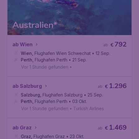
Australien*
792
ab Wien
€
ab
Wien
,
Flughafen Wien Schwechat
• 12 Sep.
Perth
,
Flughafen Perth
• 21 Sep.
Vor 1 Stunde gefunden
•
1.296
ab Salzburg
€
ab
Salzburg
,
Flughafen Salzburg
• 25 Sep.
Perth
,
Flughafen Perth
• 03 Okt.
Vor 1 Stunde gefunden
•
Turkish Airlines
1.469
ab Graz
€
ab
Graz
,
Flughafen Graz
• 23 Okt.