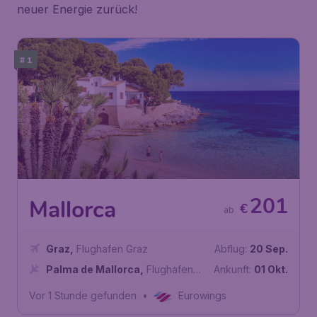
neuer Energie zurück!
# 1
201
Mallorca
€
ab
Graz
,
Flughafen Graz
Abflug:
20 Sep.
Palma de Mallorca
,
Flughafen
Ankunft:
01 Okt.
Palma de Mallorca
Vor 1 Stunde gefunden
•
Eurowings