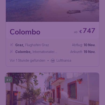
747
Colombo
€
ab
Graz
,
Flughafen Graz
Abflug:
10 Nov.
Colombo
,
Internationaler
Ankunft:
19 Nov.
Flughafen Bandaranaike
Vor 1 Stunde gefunden
•
Lufthansa
# 7