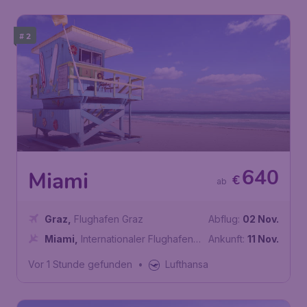
# 2
640
Miami
€
ab
Graz
,
Flughafen Graz
Abflug:
02 Nov.
Miami
,
Internationaler Flughafen
Ankunft:
11 Nov.
Miami
Vor 1 Stunde gefunden
•
Lufthansa