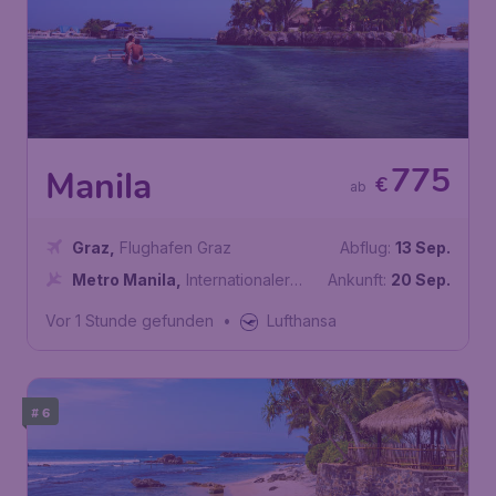
775
Manila
€
ab
Graz
,
Flughafen Graz
Abflug:
13 Sep.
Metro Manila
,
Internationaler
Ankunft:
20 Sep.
Flughafen Ninoy Aquino
Vor 1 Stunde gefunden
•
Lufthansa
# 6