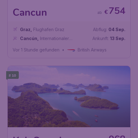
754
Cancun
€
ab
Graz
,
Flughafen Graz
Abflug:
04 Sep.
Cancún
,
Internationaler
Ankunft:
13 Sep.
Flughafen Cancún
Vor 1 Stunde gefunden
•
British Airways
# 10