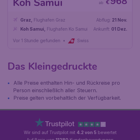
968
Koh Samui
€
ab
Graz
,
Flughafen Graz
Abflug:
21 Nov.
Koh Samui
,
Flughafen Ko Samui
Ankunft:
01 Dez.
Vor 1 Stunde gefunden
•
Swiss
Das Kleingedruckte
Alle Preise enthalten Hin- und Rückreise pro
Person einschließlich aller Steuern.
Preise gelten vorbehaltlich der Verfügbarkeit.
Wir sind auf Trustpilot mit
4.2 von 5
bewertet
Auf Basis von
11280
Kundenbewertungen