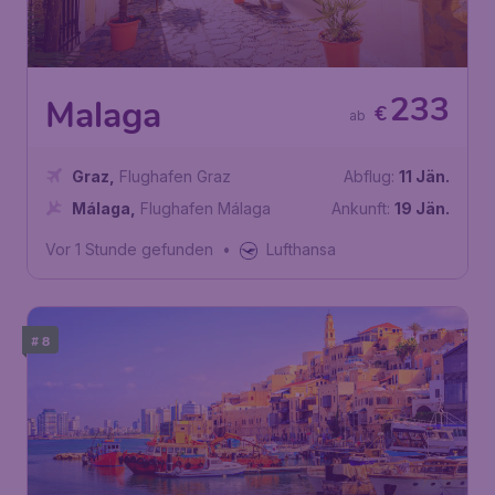
233
Malaga
€
ab
Graz
,
Flughafen Graz
Abflug:
11 Jän.
Málaga
,
Flughafen Málaga
Ankunft:
19 Jän.
Vor 1 Stunde gefunden
•
Lufthansa
# 8