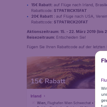
15€ Rabatt
: auf Flüge nach Irland, Brasil
Rabattcode:
STPATRICK15FAT
20€ Rabatt
: auf Flüge nach USA, Verein
Rabattcode:
STPATRICK20FAT
Aktionszeitraum
:
15. - 22. März 2019 (bis 
Reisezeitraum
: Entscheiden Sie!
Fügen Sie Ihren Rabattcode auf der letzten
Fl
15€ Rabatt
Fl
Wir
un
Irland
ge
Wien
,
Flughafen Wien Schwechat
• 14 Okt.
fun