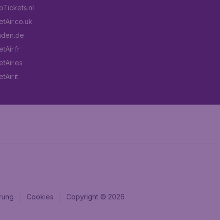
Tickets.nl
tAir.co.uk
aden.de
tAir.fr
tAir.es
Air.it
rung
Cookies
Copyright © 2026