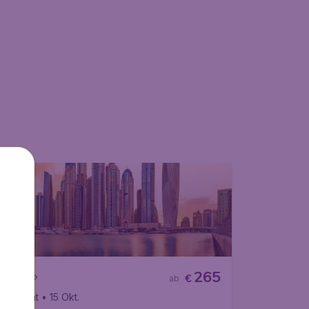
265
irate
€
ab
chwechat
• 15 Okt.