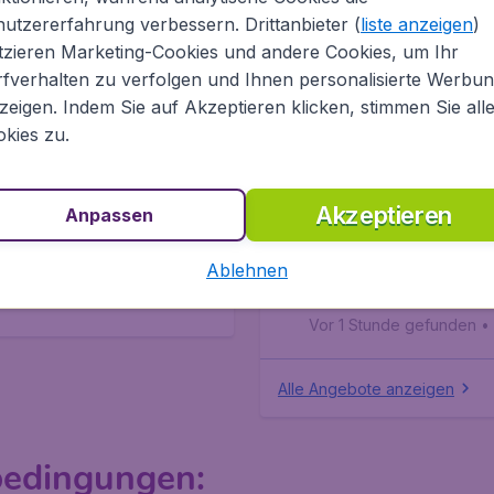
Dubai
,
Flughafen Dubai
•
utzererfahrung verbessern. Drittanbieter (
liste anzeigen
)
Vor 1 Stunde gefunden
•
tzieren Marketing-Cookies und andere Cookies, um Ihr
fverhalten zu verfolgen und Ihnen personalisierte Werbu
685
USA
€
ab
zeigen. Indem Sie auf Akzeptieren klicken, stimmen Sie all
Wien
,
Flughafen Wien S
kies zu.
• 25 Jän.
New York
,
Flughafen Ne
Carlos Jobim
Vor 1 Stunde gefunden
•
Akzeptieren
Anpassen
Costa Rica
Ablehnen
Wien
,
Flughafen Wien S
San José
,
Internationale
Vor 1 Stunde gefunden
•
Alle Angebote anzeigen
bedingungen
: