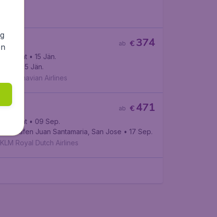
 22 Okt.
AJet
ng
374
€
ab
en
chwechat
• 15 Jän.
wark
• 25 Jän.
Scandinavian Airlines
471
€
ab
chwechat
• 09 Sep.
r Flughafen Juan Santamaria, San Jose
• 17 Sep.
KLM Royal Dutch Airlines