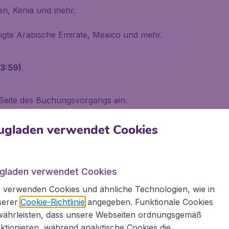
ien, Kenia und mehr.
igte Arabische Emirate, Mexico und mehr.
23:59)
.
 Seite des Buchungsvorgangs ein.
ugladen verwendet Cookies
20€ Rabatt
ugladen verwendet Cookies
 verwenden Cookies und ähnliche Technologien, wie in
serer
Cookie-Richtlinie
angegeben. Funktionale Cookies
59
Vereinigte Arabische Em
€
ab
währleisten, dass unsere Webseiten ordnungsgemäß
Wien
,
Flughafen Wien S
ktionieren, während analytische Cookies die