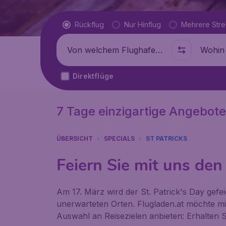
Flugtyp
Rückflug
Nur Hinflug
Mehrere Str
Abflug von
Wohin
Direktflüge
7 Tage einzigartige Angebote
ÜBERSICHT
SPECIALS
ST PATRICKS
Feiern Sie mit uns den 
Am 17. März wird der St. Patrick's Day gefeie
unerwarteten Orten. Flugladen.at möchte mi
Auswahl an Reisezielen anbieten: Erhalten S