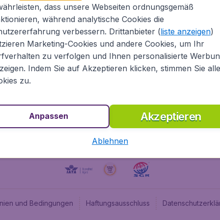
währleisten, dass unsere Webseiten ordnungsgemäß
Über Flugladen.at
Cheap
ktionieren, während analytische Cookies die
Rechtliche Informationen
Budge
utzererfahrung verbessern. Drittanbieter (
liste anzeigen
)
Impressum
Flugl
tzieren Marketing-Cookies und andere Cookies, um Ihr
fverhalten zu verfolgen und Ihnen personalisierte Werbu
Partnerprogramm
Budge
zeigen. Indem Sie auf Akzeptieren klicken, stimmen Sie all
Stellenangebote
Budge
kies zu.
Budget
Akzeptieren
Anpassen
Ablehnen
linien und Bedingungen
Haftungsausschluss
Datenschutzerklä