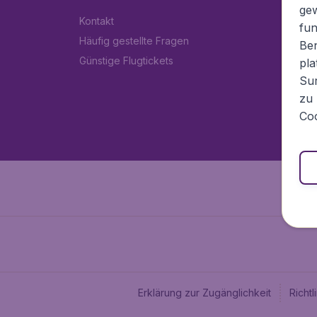
ge
Kontakt
fun
Häufig gestellte Fragen
Ben
Günstige Flugtickets
pla
Sur
zu 
Coo
Erklärung zur Zugänglichkeit
Richt