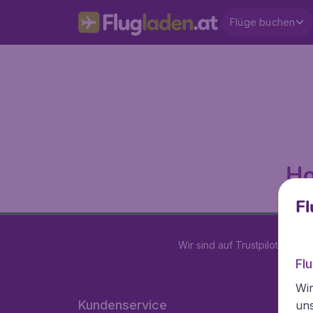
Flüge buchen
Ho
Fl
Wir sind auf Trustpilot mit
4.2
Fl
Wir
Kundenservice
un