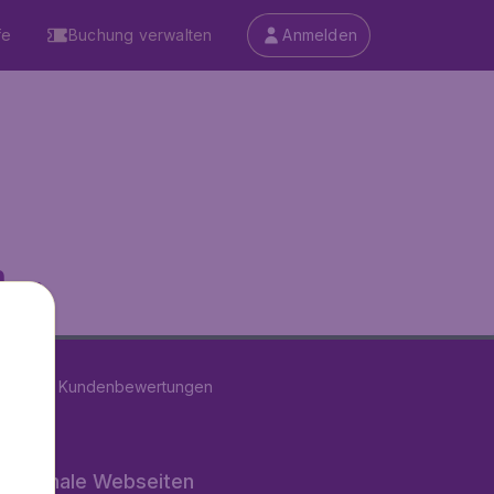
fe
Buchung verwalten
Anmelden
...
on
11280
Kundenbewertungen
rnationale Webseiten