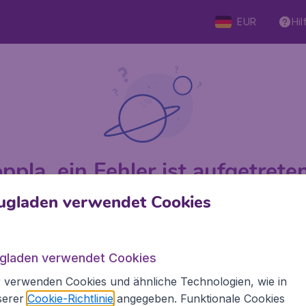
EUR
Hil
ppla, ein Fehler ist aufgetreten 
ugladen verwendet Cookies
 von 5
bewertet
Auf Basis v
ugladen verwendet Cookies
 verwenden Cookies und ähnliche Technologien, wie in
Flugladen.at
Inte
serer
Cookie-Richtlinie
angegeben. Funktionale Cookies