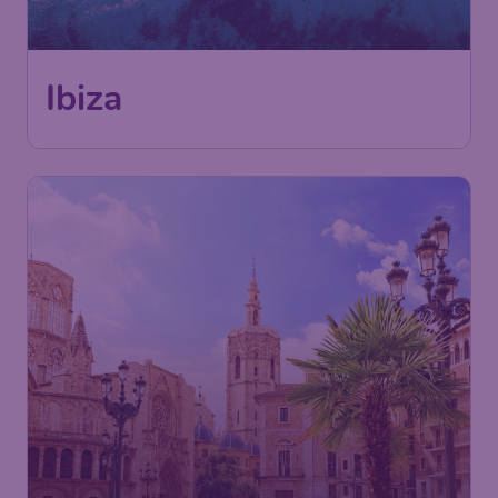
Wien
,
Flughafen Wien Schwechat
Abflug:
06 Okt.
Ibiza
,
Flughafen Ibiza
Ankunft:
14 Okt.
Vor 1 Stunde gefunden
•
Ryanair
65
Valencia
€
ab