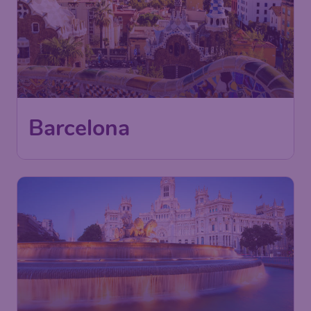
58
Barcelona
€
ab
Wien
,
Flughafen Wien
Abflug:
29 Okt.
Schwechat
Barcelona
,
Flughafen Barcelona
Ankunft:
07 Nov.
Vor 1 Stunde gefunden
•