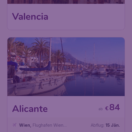
Wien
,
Flughafen Wien
Abflug:
12 Dez.
Schwechat
Valencia
,
Flughafen Valencia
Ankunft:
19 Dez.
Vor 1 Stunde gefunden
•
Ryanair
84
Alicante
€
ab
Wien
,
Flughafen Wien
Abflug:
15 Jän.
Schwechat