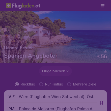
Unsere besten
ab
Spanien Angebote
56
€
Flüge buchen
Rückflug
Nur Hinflug
Mehrere Ziele
Wien (Flughafen Wien Schwechat), Öste
VIE
rreich
Palma de Mallorca (Flughafen Palma de
PMI