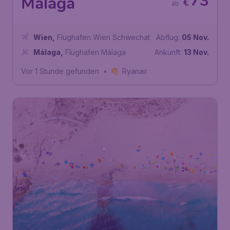
73
Malaga
€
ab
Wien
,
Flughafen Wien Schwechat
Abflug:
05 Nov.
Málaga
,
Flughafen Málaga
Ankunft:
13 Nov.
Vor 1 Stunde gefunden
•
Ryanair
63
Ibiza
€
ab