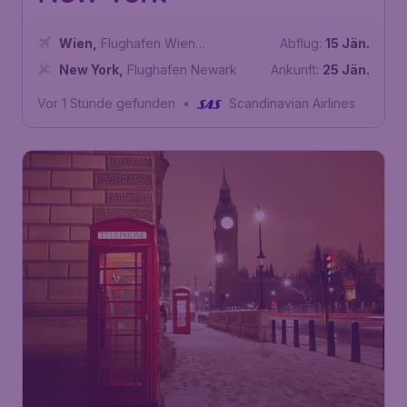
Wien
,
Flughafen Wien
Abflug:
15 Jän.
Schwechat
New York
,
Flughafen Newark
Ankunft:
25 Jän.
Vor 1 Stunde gefunden
•
Scandinavian Airlines