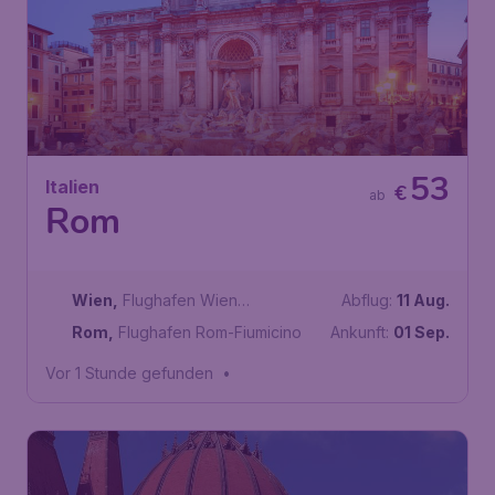
53
Italien
€
ab
Rom
Wien
,
Flughafen Wien
Abflug:
11 Aug.
Schwechat
Rom
,
Flughafen Rom-Fiumicino
Ankunft:
01 Sep.
Vor 1 Stunde gefunden
•