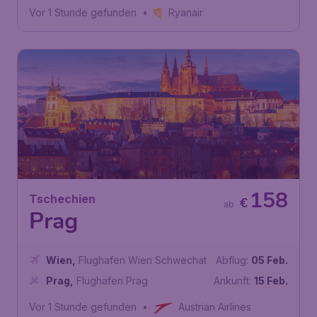
Vor 1 Stunde gefunden
•
Ryanair
158
Tschechien
€
ab
Prag
Wien
,
Flughafen Wien Schwechat
Abflug:
05 Feb.
Prag
,
Flughafen Prag
Ankunft:
15 Feb.
Vor 1 Stunde gefunden
•
Austrian Airlines