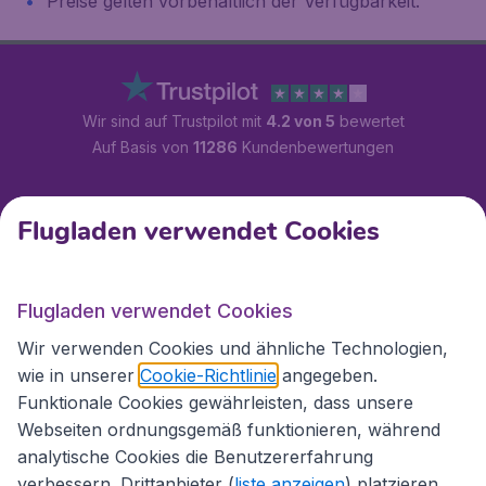
Preise gelten vorbehaltlich der Verfügbarkeit.
Wir sind auf Trustpilot mit
4.2 von 5
bewertet
Auf Basis von
11286
Kundenbewertungen
Kundenservice
Flugladen verwendet Cookies
Flugladen.at
Flugladen verwendet Cookies
Wir verwenden Cookies und ähnliche Technologien,
wie in unserer
Cookie-Richtlinie
angegeben.
Internationale Webseiten
Funktionale Cookies gewährleisten, dass unsere
Webseiten ordnungsgemäß funktionieren, während
analytische Cookies die Benutzererfahrung
verbessern. Drittanbieter (
liste anzeigen
) platzieren