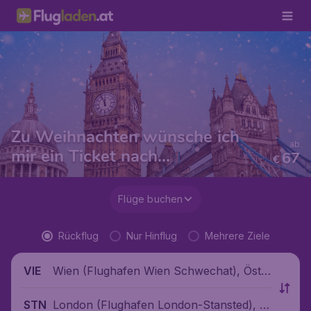
Zu Weihnachten wünsche ich
ab
mir ein Ticket nach...
67
€
Flüge buchen
Rückflug
Nur Hinflug
Mehrere Ziele
Wien (Flughafen Wien Schwechat), Öste
VIE
rreich
London (Flughafen London-Stansted), V
STN