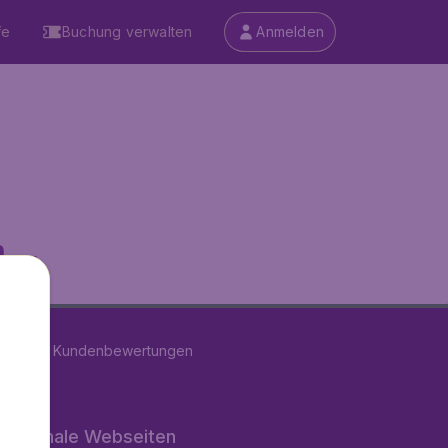
fe
Buchung verwalten
Anmelden
...
on
11280
Kundenbewertungen
rnationale Webseiten