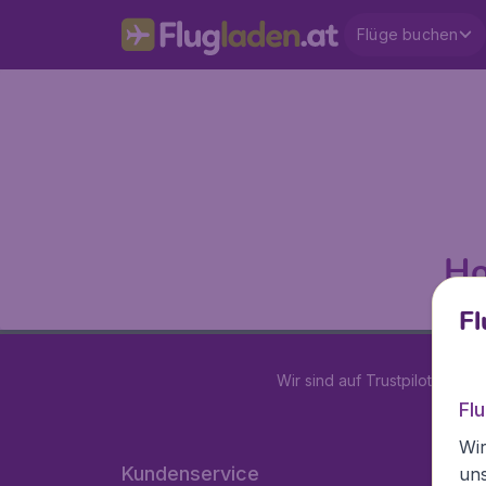
Flüge buchen
Ho
Fl
Wir sind auf Trustpilot mit
4.2
Fl
Wir
Kundenservice
un