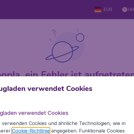
EUR
Hil
ppla, ein Fehler ist aufgetreten 
ugladen verwendet Cookies
 von 5
bewertet
Auf Basis v
ugladen verwendet Cookies
 verwenden Cookies und ähnliche Technologien, wie in
Flugladen.at
Inte
serer
Cookie-Richtlinie
angegeben. Funktionale Cookies