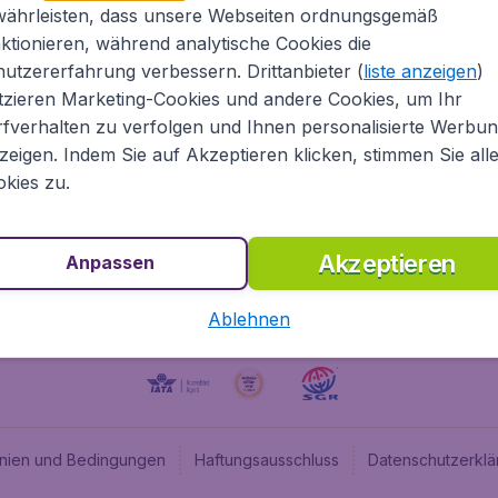
währleisten, dass unsere Webseiten ordnungsgemäß
Über Flugladen.at
Cheap
ktionieren, während analytische Cookies die
Rechtliche Informationen
Budge
utzererfahrung verbessern. Drittanbieter (
liste anzeigen
)
Impressum
Flugl
tzieren Marketing-Cookies und andere Cookies, um Ihr
fverhalten zu verfolgen und Ihnen personalisierte Werbu
Partnerprogramm
Budge
zeigen. Indem Sie auf Akzeptieren klicken, stimmen Sie all
Stellenangebote
Budge
kies zu.
Budget
Akzeptieren
Anpassen
Ablehnen
linien und Bedingungen
Haftungsausschluss
Datenschutzerklä