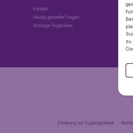
ge
Kontakt
fun
Häufig gestellte Fragen
Ben
Günstige Flugtickets
pla
Sur
zu 
Coo
Erklärung zur Zugänglichkeit
Richt