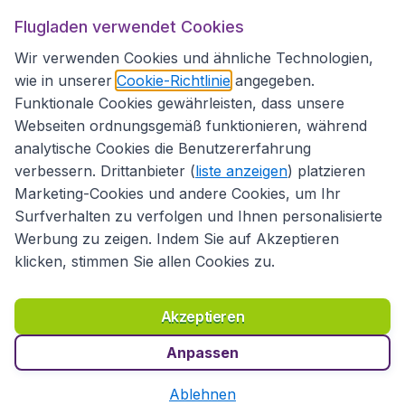
Flugladen.at
Flugladen verwendet Cookies
Wir verwenden Cookies und ähnliche Technologien,
wie in unserer
Cookie-Richtlinie
angegeben.
Internationale Webseiten
Funktionale Cookies gewährleisten, dass unsere
Webseiten ordnungsgemäß funktionieren, während
analytische Cookies die Benutzererfahrung
verbessern. Drittanbieter (
liste anzeigen
) platzieren
Marketing-Cookies und andere Cookies, um Ihr
Surfverhalten zu verfolgen und Ihnen personalisierte
Werbung zu zeigen. Indem Sie auf Akzeptieren
klicken, stimmen Sie allen Cookies zu.
Erklärung zur Zugänglichkeit
Richtlinien und Bedingungen
Haftungsausschluss
Akzeptieren
Datenschutzerklärung
Cookies
Copyright © 2026
Anpassen
Ablehnen