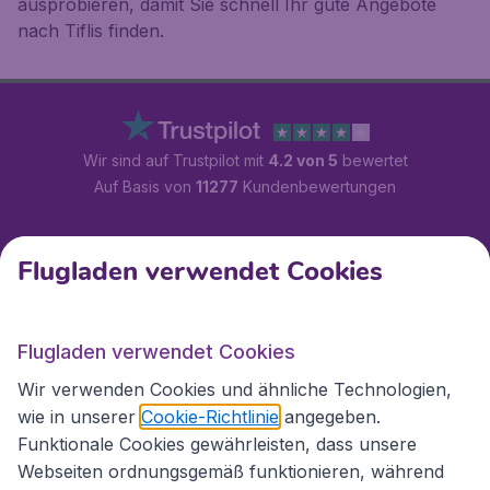
ausprobieren, damit Sie schnell Ihr gute Angebote
nach Tiflis finden.
Wir sind auf Trustpilot mit
4.2 von 5
bewertet
Auf Basis von
11277
Kundenbewertungen
Kundenservice
Flugladen verwendet Cookies
Flugladen.at
Flugladen verwendet Cookies
Wir verwenden Cookies und ähnliche Technologien,
wie in unserer
Cookie-Richtlinie
angegeben.
Internationale Webseiten
Funktionale Cookies gewährleisten, dass unsere
Webseiten ordnungsgemäß funktionieren, während