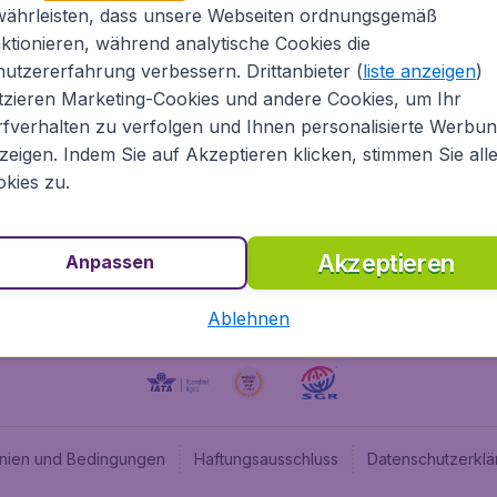
währleisten, dass unsere Webseiten ordnungsgemäß
Über Flugladen.at
Cheap
ktionieren, während analytische Cookies die
Rechtliche Informationen
Budge
utzererfahrung verbessern. Drittanbieter (
liste anzeigen
)
Impressum
Flugl
tzieren Marketing-Cookies und andere Cookies, um Ihr
fverhalten zu verfolgen und Ihnen personalisierte Werbu
Partnerprogramm
Budge
zeigen. Indem Sie auf Akzeptieren klicken, stimmen Sie all
Stellenangebote
Budge
kies zu.
Budget
Akzeptieren
Anpassen
Ablehnen
linien und Bedingungen
Haftungsausschluss
Datenschutzerklä