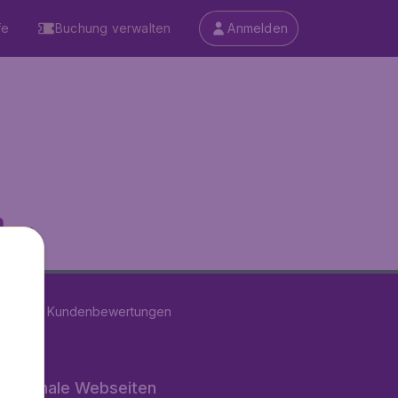
fe
Buchung verwalten
Anmelden
...
on
11280
Kundenbewertungen
rnationale Webseiten