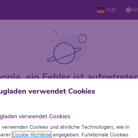
EUR
Hil
ppla, ein Fehler ist aufgetreten 
ugladen verwendet Cookies
 von 5
bewertet
Auf Basis v
ugladen verwendet Cookies
 verwenden Cookies und ähnliche Technologien, wie in
Flugladen.at
Inte
serer
Cookie-Richtlinie
angegeben. Funktionale Cookies