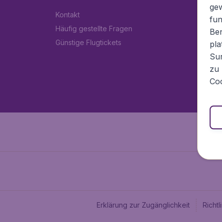
ge
Kontakt
fun
Häufig gestellte Fragen
Ben
Günstige Flugtickets
pla
Sur
zu 
Coo
Erklärung zur Zugänglichkeit
Richt