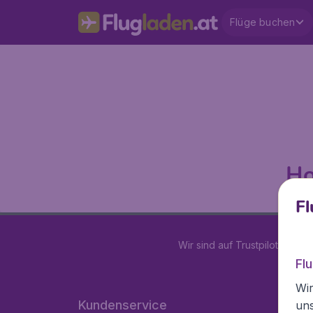
Flüge buchen
Ho
Fl
Wir sind auf Trustpilot mit
4.2
Fl
Wir
Kundenservice
un