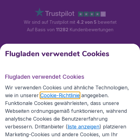
Wir sind auf Trustpilot mit
4.2 von 5
bewertet
Auf Basis von
11282
Kundenbewertungen
Kundenservice
Flugladen verwendet Cookies
Flugladen.at
Flugladen verwendet Cookies
Wir verwenden Cookies und ähnliche Technologien,
wie in unserer
Cookie-Richtlinie
angegeben.
Internationale Webseiten
Funktionale Cookies gewährleisten, dass unsere
Webseiten ordnungsgemäß funktionieren, während
analytische Cookies die Benutzererfahrung
verbessern. Drittanbieter (
liste anzeigen
) platzieren
Marketing-Cookies und andere Cookies, um Ihr