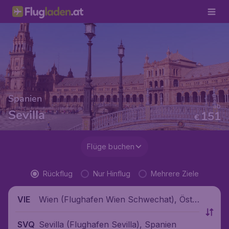
Spanien
ab
Sevilla
151
€
Flüge buchen
Rückflug
Nur Hinflug
Mehrere Ziele
Wien (Flughafen Wien Schwechat), Öste
VIE
rreich
Sevilla (Flughafen Sevilla), Spanien
SVQ