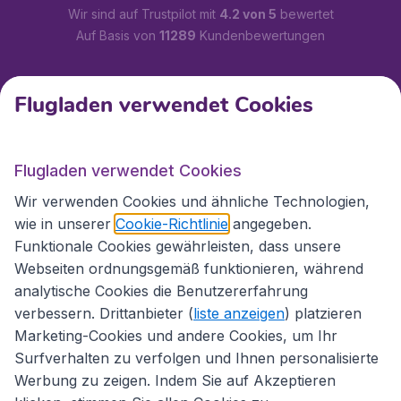
Wir sind auf Trustpilot mit
4.2 von 5
bewertet
Auf Basis von
11289
Kundenbewertungen
Kundenservice
Flugladen verwendet Cookies
Flugladen.at
Flugladen verwendet Cookies
Wir verwenden Cookies und ähnliche Technologien,
wie in unserer
Cookie-Richtlinie
angegeben.
Internationale Webseiten
Funktionale Cookies gewährleisten, dass unsere
Webseiten ordnungsgemäß funktionieren, während
analytische Cookies die Benutzererfahrung
verbessern. Drittanbieter (
liste anzeigen
) platzieren
Marketing-Cookies und andere Cookies, um Ihr
Surfverhalten zu verfolgen und Ihnen personalisierte
Werbung zu zeigen. Indem Sie auf Akzeptieren