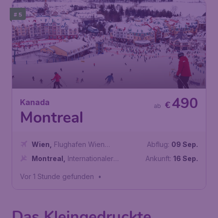
# 5
490
Kanada
€
ab
Montreal
Wien
,
Flughafen Wien
Abflug:
09 Sep.
Schwechat
Montreal
,
Internationaler
Ankunft:
16 Sep.
Flughafen Montreal-Trudeau
Vor 1 Stunde gefunden
•
Das Kleingedruckte