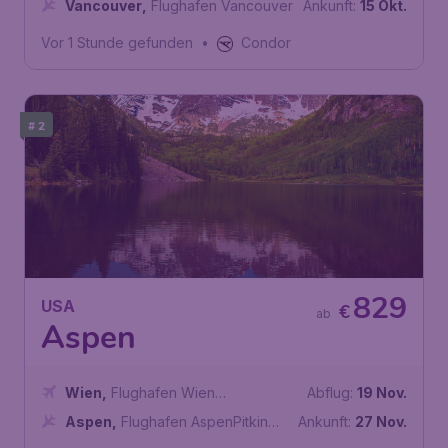
Vancouver
,
Flughafen Vancouver
Ankunft:
15 Okt.
Vor 1 Stunde gefunden
•
Condor
# 2
829
USA
€
ab
Aspen
Wien
,
Flughafen Wien
Abflug:
19 Nov.
Schwechat
Aspen
,
Flughafen AspenPitkin
Ankunft:
27 Nov.
County