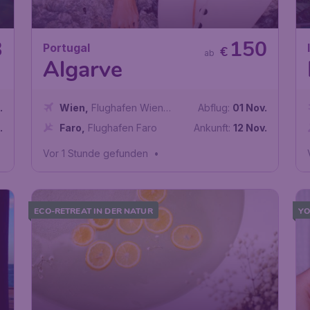
3
150
Portugal
€
ab
Algarve
.
Wien
,
Flughafen Wien
Abflug:
01 Nov.
Schwechat
.
Faro
,
Flughafen Faro
Ankunft:
12 Nov.
Vor 1 Stunde gefunden
•
ECO-RETREAT IN DER NATUR
YO