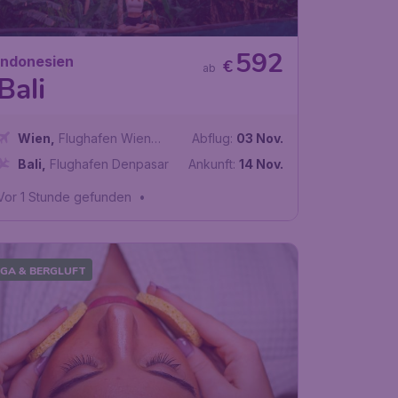
592
Indonesien
€
ab
Bali
Wien
,
Flughafen Wien
Abflug:
03 Nov.
Schwechat
Bali
,
Flughafen Denpasar
Ankunft:
14 Nov.
Vor 1 Stunde gefunden
•
GA & BERGLUFT