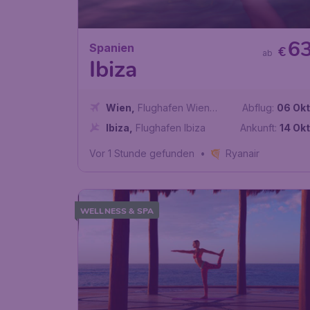
6
Spanien
€
ab
Ibiza
Wien
,
Flughafen Wien
Abflug:
06 Okt
Schwechat
Ibiza
,
Flughafen Ibiza
Ankunft:
14 Okt
Vor 1 Stunde gefunden
•
Ryanair
WELLNESS & SPA