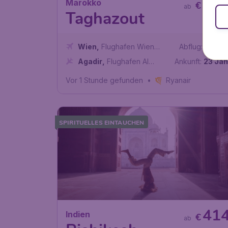
12
Marokko
€
ab
Taghazout
Wien
,
Flughafen Wien
Abflug:
16 Jän
Schwechat
Agadir
,
Flughafen Al
Ankunft:
23 Jän
Massira
Vor 1 Stunde gefunden
•
Ryanair
SPIRITUELLES EINTAUCHEN
41
Indien
€
ab