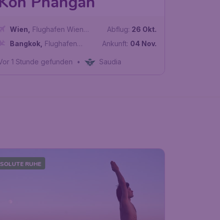
Koh Phangan
Wien
,
Flughafen Wien
Abflug:
26 Okt.
Schwechat
Bangkok
,
Flughafen
Ankunft:
04 Nov.
Bangkok-Suvarnabhumi
Vor 1 Stunde gefunden
•
Saudia
SOLUTE RUHE