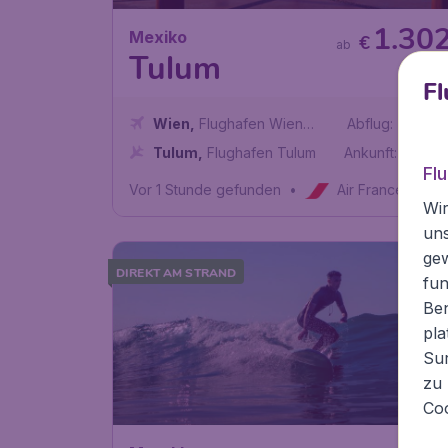
1.30
Mexiko
€
ab
Tulum
Fl
Wien
,
Flughafen Wien
Abflug:
09 Sep
Schwechat
Tulum
,
Flughafen Tulum
Ankunft:
16 Sep
Fl
Vor 1 Stunde gefunden
•
Air France
Wir
un
ge
DIREKT AM STRAND
fun
Ben
pla
Sur
zu 
Coo