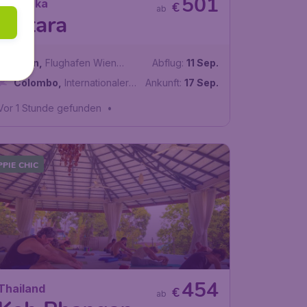
501
Sri Lanka
€
ab
Matara
Wien
,
Flughafen Wien
Abflug:
11 Sep.
Schwechat
Colombo
,
Internationaler
Ankunft:
17 Sep.
Flughafen Bandaranaike
Vor 1 Stunde gefunden
•
PPIE CHIC
454
Thailand
€
ab