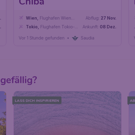
Chiba
.
Wien
,
Flughafen Wien
Abflug:
27 Nov.
Schwechat
.
Tokio
,
Flughafen Tokio-
Ankunft:
08 Dez.
Narita
Vor 1 Stunde gefunden
•
Saudia
gefällig?
LASS DICH INSPIRIEREN
AB