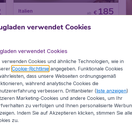
2
185
Italien
€
ab
Toskana
ugladen verwendet Cookies
.
Wien
,
Flughafen Wien
Abflug:
08 Feb.
Schwechat
.
Pisa
,
Flughafen Pisa
Ankunft:
15 Feb.
ugladen verwendet Cookies
Vor 1 Stunde gefunden
•
 verwenden Cookies und ähnliche Technologien, wie in
serer
Cookie-Richtlinie
angegeben. Funktionale Cookies
währleisten, dass unsere Webseiten ordnungsgemäß
INNERE RUHE
TR
ktionieren, während analytische Cookies die
utzererfahrung verbessern. Drittanbieter (
liste anzeigen
)
tzieren Marketing-Cookies und andere Cookies, um Ihr
fverhalten zu verfolgen und Ihnen personalisierte Werbu
zeigen. Indem Sie auf Akzeptieren klicken, stimmen Sie all
kies zu.