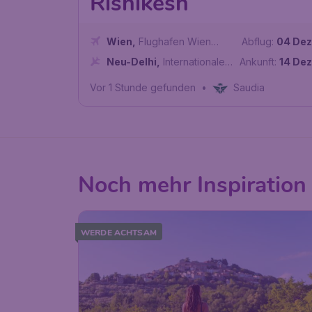
Rishikesh
Wien
,
Flughafen Wien
Abflug:
04 Dez
Schwechat
Neu-Delhi
,
Internationaler
Ankunft:
14 Dez
Flughafen Indira Gandhi
Vor 1 Stunde gefunden
•
Saudia
Noch mehr Inspiration 
WERDE ACHTSAM