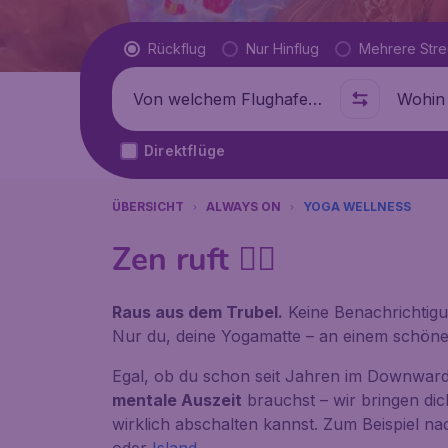
Flugtyp
Rückflug
Nur Hinflug
Mehrere Str
Abflug von
Wohin
Direktflüge
ÜBERSICHT
ALWAYS ON
YOGA WELLNESS
Zen ruft 🧘‍♀️
Raus aus dem Trubel.
Keine Benachrichtigu
Nur du, deine Yogamatte – an einem schönen 
Egal, ob du schon seit Jahren im
Downward
mentale Auszeit
brauchst – wir bringen dic
wirklich abschalten kannst. Zum Beispiel n