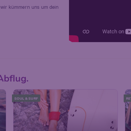
– wir kümmern uns um dein
Abflug.
SOUL & SURF
RE