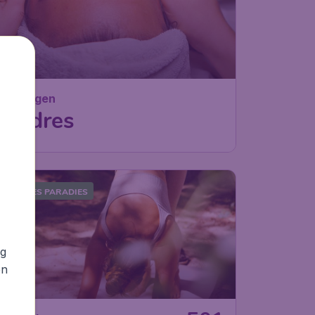
Norwegen
Valdres
OPISCHES PARADIES
ng
en