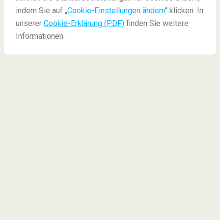
indem Sie auf „
Cookie-Einstellungen ändern
“ klicken. In
unserer
Cookie-Erklärung (PDF)
finden Sie weitere
Informationen.
Entdecken Sie die Welt mit
uns:
Finden Sie hier Inspiration für tolle
Reiseziele
sowie
Insidertipps
übers Fliegen und Reisen.
Reiseabenteuer, Geheimtipps und unvergessliche
Erlebnisse warten darauf, von Ihnen erkundet zu
werden.
Unsere beliebtesten Artikel