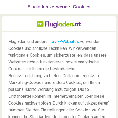
Flugladen verwendet Cookies
Menü
/Blog
Winterzeit: Orte auf der
Flugladen und andere
Travix-Websites
verwenden
Erde, an denen die Sonne
Cookies und ähnliche Techniken. Wir verwenden
funktionale Cookies, um sicherzustellen, dass unsere
nie aufgeht
Websites richtig funktionieren, sowie analytische
24/10/2024
-
Von
Laura
Cookies, um Ihnen die bestmögliche
Benutzererfahrung zu bieten. Drittanbieter nutzen
Marketing-Cookies und andere Cookies, um Ihnen
personalisierte Werbung anzuzeigen. Diese
Drittanbieter können Ihr Internetverhalten über diese
Cookies nachverfolgen. Durch klicken auf „akzeptieren“
stimmen Sie den Einstellungen aller Cookies zu. Sie
Blog
Reiseziele
Places Without Sun
können die Standardeinstellungen für Cookies ändern,