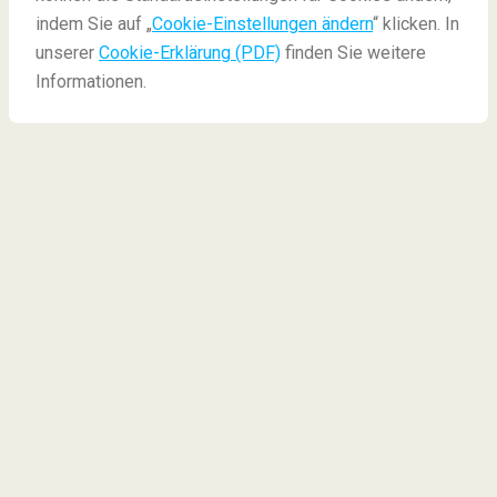
indem Sie auf „
Cookie-Einstellungen ändern
“ klicken. In
unserer
Cookie-Erklärung (PDF)
finden Sie weitere
Informationen.
20 Handgepäck Must-
Haves
Der
nächste Flug steht bevor
und die Angst geht
los:
Was darf ich auf keinen Fall vergessen? Was
darf ich überhaupt im Handgepäck bei mir haben?
Keine Sorge,
wir sind für Sie da!
Entdecken Sie
unsere
Top 20 Handgepäck Must-Haves
, um Ihr
Handgepäckstück für Kurz- sowie Langstreckenflüge
strategisch zu packen.
Doch erstmal...
...gibt es ein paar grundlegende Regeln zu beachten.
Die erlaubte
Größe und Menge
Ihrer