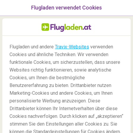
Flugladen verwendet Cookies
Menü
/Blog
Flugladen und andere
Travix-Websites
verwenden
Cookies und ähnliche Techniken. Wir verwenden
15/04/2021
-
Von
Jana
funktionale Cookies, um sicherzustellen, dass unsere
Websites richtig funktionieren, sowie analytische
Cookies, um Ihnen die bestmögliche
Benutzererfahrung zu bieten. Drittanbieter nutzen
Marketing-Cookies und andere Cookies, um Ihnen
personalisierte Werbung anzuzeigen. Diese
Drittanbieter können Ihr Internetverhalten über diese
Die 20 Handgepäck Must-Haves
Cookies nachverfolgen. Durch klicken auf „akzeptieren“
stimmen Sie den Einstellungen aller Cookies zu. Sie
können die Standardeinstellungen für Cookies ändern,
Blog
Insidertipps
20 Handgepäck Must-Haves