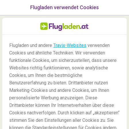
Flugladen verwendet Cookies
Menü
/Blog
Flugladen und andere
Travix-Websites
verwenden
Abenteuer und Highlights
Cookies und ähnliche Techniken. Wir verwenden
im Norden von Australien
funktionale Cookies, um sicherzustellen, dass unsere
Websites richtig funktionieren, sowie analytische
09/02/2022
-
Von
Perry Teo
Cookies, um Ihnen die bestmögliche
Benutzererfahrung zu bieten. Drittanbieter nutzen
Marketing-Cookies und andere Cookies, um Ihnen
personalisierte Werbung anzuzeigen. Diese
Drittanbieter können Ihr Internetverhalten über diese
Cookies nachverfolgen. Durch klicken auf „akzeptieren“
stimmen Sie den Einstellungen aller Cookies zu. Sie
Blog
Reiseziele
Highlights und Abenteuer im Norden von Australien
können die Standardeinstellungen für Cookies ändern,