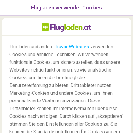
Flugladen verwendet Cookies
Menü
/Blog
Flugladen und andere
Travix-Websites
verwenden
Cookies und ähnliche Techniken. Wir verwenden
27/04/2020
-
Von
Andrés
funktionale Cookies, um sicherzustellen, dass unsere
Websites richtig funktionieren, sowie analytische
Cookies, um Ihnen die bestmögliche
Benutzererfahrung zu bieten. Drittanbieter nutzen
Marketing-Cookies und andere Cookies, um Ihnen
personalisierte Werbung anzuzeigen. Diese
Drittanbieter können Ihr Internetverhalten über diese
Die besten Apps für Ihre Reise
Cookies nachverfolgen. Durch klicken auf „akzeptieren“
stimmen Sie den Einstellungen aller Cookies zu. Sie
können die Standardeinstellungen für Cookies ändern,
Blog
Spaß
Beste Reise-Apps