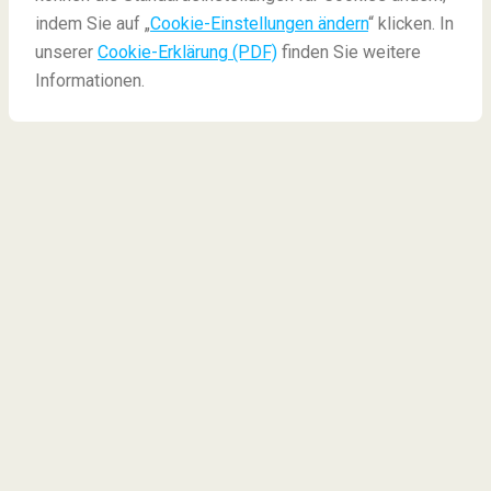
indem Sie auf „
Cookie-Einstellungen ändern
“ klicken. In
unserer
Cookie-Erklärung (PDF)
finden Sie weitere
Informationen.
Die besten Apps für Ihre
Reise
Es ist Ihnen bestimmt schon oft passiert, dass Sie
bereits
Flugtickets
für Ihren nächsten Urlaub gebucht
hatten und beim Surfen im Internet ein
günstigeres
Angebot
gefunden haben oder dass Sie sich im
Flugzeug nach Hause plötzlich erinnern wie Sie das
Restaurant, das
gute Reviews
hatte, zu besuchen
vergessen hatten; Es könnte auch sein, dass Sie nur
einen Ihrer [Wochenendausflüge machen und Leute
treffen möchten, um
nicht alleine Sachen
unternehmen zu müssen
. Für dies und vieles mehr
wird immer empfohlen, Ihre Reise gut zu planen, und