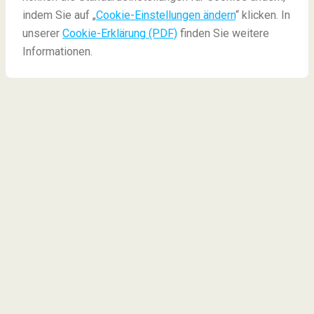
indem Sie auf „
Cookie-Einstellungen ändern
“ klicken. In
unserer
Cookie-Erklärung (PDF)
finden Sie weitere
Informationen.
Die besten Urlaubsorte in
Afrika
Goldene Sandstrände, stundenlanger Sonnenschein
und der klarste Blick auf den Nachthimmel, den Sie je
gesehen haben: Afrika ist eines der besten
Reiseziele für
Entdecker und wagemutige
Abenteurer
, aber auch für diejenigen, die sich
zurücklehnen und entspannen wollen. Hier sind
unsere Lieblingsreiseziele in
Afrika
.
1. Südafrika
2. Ägypten
3. Tansania
4. Marokko