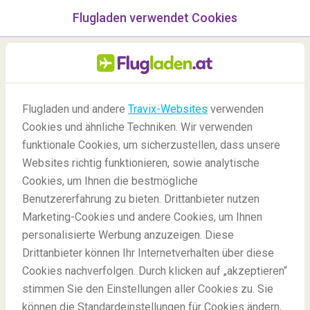
Flugladen verwendet Cookies
Menü
/Blog
Flugladen und andere
Travix-Websites
verwenden
Besten Orte in Afrika
Cookies und ähnliche Techniken. Wir verwenden
funktionale Cookies, um sicherzustellen, dass unsere
18/08/2022
-
Von
Harriet
Websites richtig funktionieren, sowie analytische
Cookies, um Ihnen die bestmögliche
Benutzererfahrung zu bieten. Drittanbieter nutzen
Marketing-Cookies und andere Cookies, um Ihnen
personalisierte Werbung anzuzeigen. Diese
Drittanbieter können Ihr Internetverhalten über diese
Die besten Urlaubsorte in Afrika
Cookies nachverfolgen. Durch klicken auf „akzeptieren“
stimmen Sie den Einstellungen aller Cookies zu. Sie
können die Standardeinstellungen für Cookies ändern,
Blog
Reiseziele
Die besten Urlaubsorte in Afrika