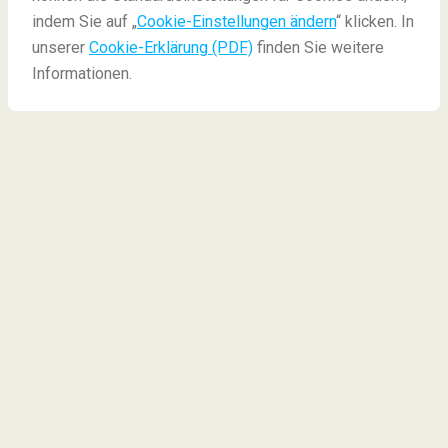
Die besten veganen Restaurants in Berlin
indem Sie auf „
Cookie-Einstellungen ändern
“ klicken. In
unserer
Cookie-Erklärung (PDF)
finden Sie weitere
Informationen.
Die besten veganen
Restaurants in Berlin
Wer Veganer oder Vegetarierer
und
Foodie ist, hat es
auf Reisen nicht immer leicht! Wir geben ein paar
richtig leckere Tipps
für die besten veganen
Restaurants in Berlin! Garantierte Geschmacks-
Explosionen machen diese
Restaurants auch für
Nicht-Vegetarier
besuchenswert...
Unsere 6 Tipps:
1.)
Ryong, Veganes Restaurant Berlin-Mitte
2.)
Son Kitchen, Berlin-Wilmersdorf