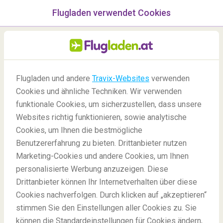
Flugladen verwendet Cookies
Menü
/Blog
Flugladen und andere
Travix-Websites
verwenden
Die romantischsten
Cookies und ähnliche Techniken. Wir verwenden
Restaurants in Paris
funktionale Cookies, um sicherzustellen, dass unsere
Websites richtig funktionieren, sowie analytische
18/01/2022
-
Von
Isabella
Cookies, um Ihnen die bestmögliche
Benutzererfahrung zu bieten. Drittanbieter nutzen
Marketing-Cookies und andere Cookies, um Ihnen
personalisierte Werbung anzuzeigen. Diese
Drittanbieter können Ihr Internetverhalten über diese
Cookies nachverfolgen. Durch klicken auf „akzeptieren“
stimmen Sie den Einstellungen aller Cookies zu. Sie
Blog
Reiseziele
Die romantischsten Restaurants in Paris
können die Standardeinstellungen für Cookies ändern,