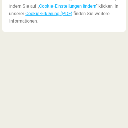
Dinge die Sie vor dem Urlaub nicht tun sollten
indem Sie auf „
Cookie-Einstellungen ändern
“ klicken. In
unserer
Cookie-Erklärung (PDF)
finden Sie weitere
Informationen.
5 Dinge die Sie vor dem
Urlaub vermeiden sollten
5 Dinge, die man vor dem Urlaub ausblenden sollte. 5
Dinge, die einfach zu viel Stress erzeugen. Sie
wollen doch perfekt in den Urlaub starten, also
bereiten Sie alles frühzeitig vor und nicht alle Dinge
kurz vor Beginn des Urlaubs.
Finden Sie im Folgenden 5 Dinge, die Sie vor dem
Urlaub nicht machen sollten.