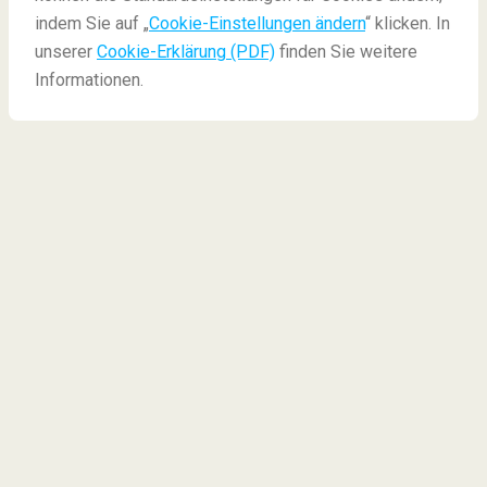
Niederlande: Urlaub nach der Ausgangssperre
indem Sie auf „
Cookie-Einstellungen ändern
“ klicken. In
unserer
Cookie-Erklärung (PDF)
finden Sie weitere
Informationen.
Spätsommer in den
Niederlanden: Urlaub
nach der Ausgangssperre
Mussten Sie Ihre Sommerpläne absagen und
vermissen Sie schöne
Strände, Altstädte, Museen
,
und einfach Entspannung? Nun, das Leben kehrt in
Teilen der Welt langsam zur Normalität zurück und
der Urlaub ist wieder in Reichweite - Na dann, Stift
und Papier raus und planen Sie ihre letzten
Sommertage!
Da Europa weitgehend für Reisen offen ist,