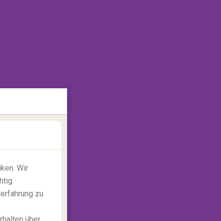
ken. Wir
htig
rerfahrung zu
rhalten über