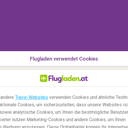
 haben das Bedürfnis, Ihren Puls in die Höhe zu
g? Im
iFly
in Toronto können Sie erleben, wie es ist,
tatsächlich tun zu müssen! Dieser Indoor-
en Adrenalinrausch zu befriedigen, ohne um sein
Flugladen verwendet Cookies
t, Niagarafälle
 andere
Travix-Websites
verwenden Cookies und ähnliche Techni
ktionale Cookies, um sicherzustellen, dass unsere Websites ric
, sowie analytische Cookies, um Ihnen die bestmögliche Benutze
anbieter nutzen Marketing-Cookies und andere Cookies, um Ihnen
e Werbung anzuzeigen. Diese Drittanbieter können Ihr Internetve