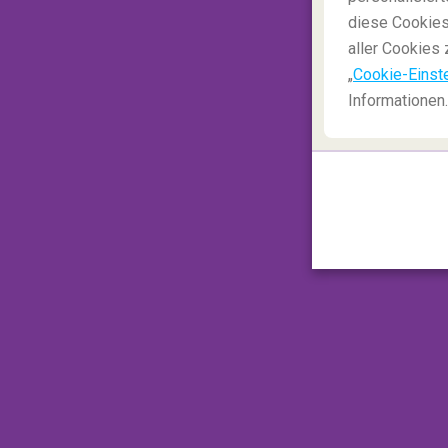
diese Cookies
aller Cookies 
„
Cookie-Einst
Informationen.
Wenn Sie einem mächtigen Wasserfall so 
es doch einmal aus einer anderen Perspek