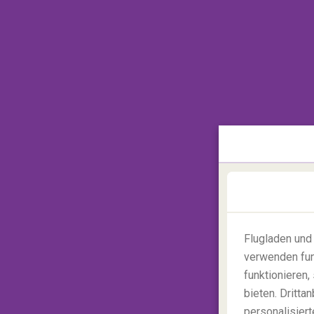
2. Indoor Skydiving, Toronto
Es ist ein grauer, nieseliger Tag, aber Sie
treiben... wie wäre es mit Indoor-Skydivin
aus einem Flugzeug zu springen, ohne es 
Windkanal ist die perfekte Möglichkeit, d
Leben fürchten zu müssen. Großartig!
3. Niagarafälle Zipline Fahr
Flugladen und
verwenden fun
funktionieren
bieten. Dritt
personalisiert