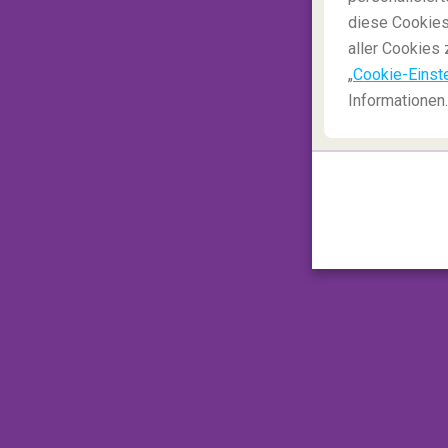
diese Cookies
aller Cookies 
„
Cookie-Einst
Informationen.
3. Berg Lake, Mount Robson
In diesem Park finden Sie Höhlen, Wasserfä
wunderschönen See! Es gibt genug Gründe
Weltkulturerbes
geschafft hat. Der Park
zugänglich, aber seien Sie gewarnt, der W
Nehmen Sie sich die Zeit und campen Sie