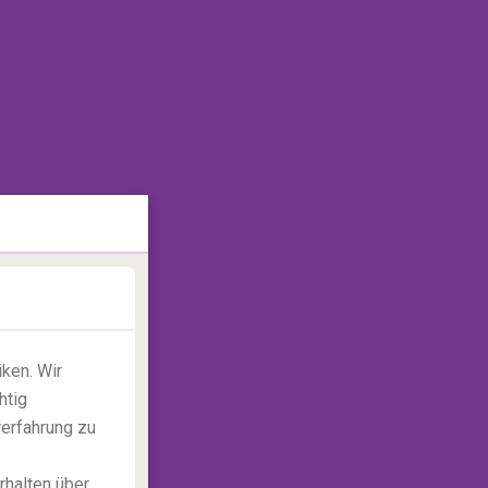
ken. Wir
htig
rerfahrung zu
rhalten über