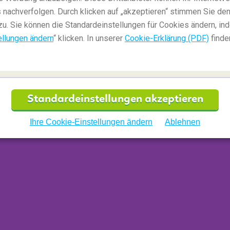
 nachverfolgen. Durch klicken auf „akzeptieren“ stimmen Sie den
zu. Sie können die Standardeinstellungen für Cookies ändern, in
ellungen ändern
“ klicken. In unserer
Cookie-Erklärung (PDF)
finde
Standardeinstellungen akzeptieren
Ihre Cookie-Einstellungen ändern
Ablehnen
 Provincial Park
lle, Gletscher und natürlich diesen
, warum es dieser See auf die Liste des
UNESCO
 sowie der See sind über verschiedene Wege
eg zum See ist schon ein Abenteuer für sich!
 an einem der dafür vorgesehenen Platz, sodass