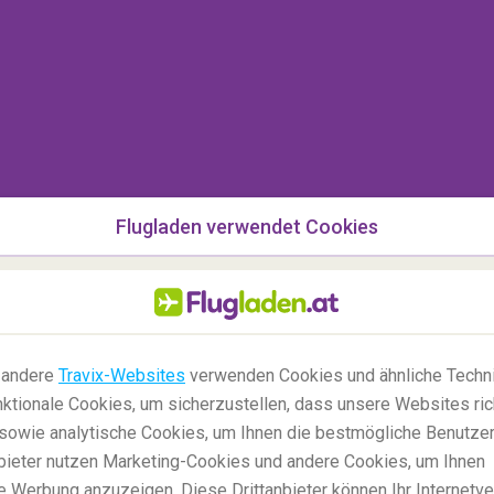
mbia
 Sie diesen wunderschönen See. Der
Azure Lake
ist
in Teil des Azure Flusses
. Im Nationalpark wo
liche Wanderungen unternehmen. Ihre Freunde zu
d des wunderschönen Panoramas sicher neidisch
Flugladen verwendet Cookies
 andere
Travix-Websites
verwenden Cookies und ähnliche Techni
ktionale Cookies, um sicherzustellen, dass unsere Websites ric
, sowie analytische Cookies, um Ihnen die bestmögliche Benutze
anbieter nutzen Marketing-Cookies und andere Cookies, um Ihnen
e Werbung anzuzeigen. Diese Drittanbieter können Ihr Internetve