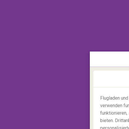
2. Azure Lake, British Colu
Mitten in den "Ogilvie Mountains" finden
eigentlich gar kein richtiger See, sondern
e
dieses Juwel liegt, können Sie unvergess
Hause werden beim Anblick der Bilder un
werden...
Flugladen und
verwenden fun
funktionieren
bieten. Dritt
personalisiert