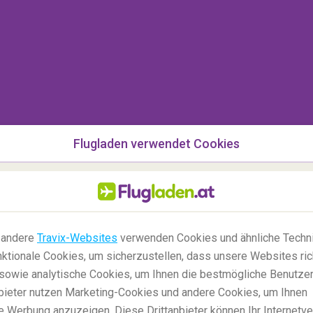
Flugladen verwendet Cookies
der mit Freunden unterwegs? Dann bietet sich
n. Die Atmosphäre dieser alten Stadt mit den
en die perfekte Stimmung für die letzten Tage
 andere
Travix-Websites
verwenden Cookies und ähnliche Techni
 auch das
Samhuinn Fire Festival
statt, bei dem
ktionale Cookies, um sicherzustellen, dass unsere Websites ric
Kleidung
vorführen und den Winteranfang feiern.
, sowie analytische Cookies, um Ihnen die bestmögliche Benutze
anbieter nutzen Marketing-Cookies und andere Cookies, um Ihnen
e Werbung anzuzeigen. Diese Drittanbieter können Ihr Internetve