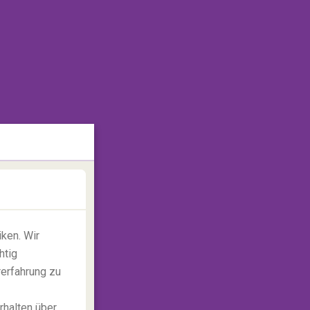
ken. Wir
htig
rerfahrung zu
rhalten über