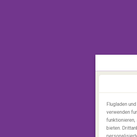
3.
Edinburgh, Schottland
Sind Sie an Halloween mit Ihrer Familie o
Edinburgh
auch immer als ein gutes Ziel a
antiken Brauchtümern
des Landes erzeug
Flugladen und
im Oktober. In Edinburghs
Old Tow
findet
verwenden fun
die Einheimischen
farbenfrohe Folklore-
funktionieren
bieten. Dritt
personalisiert