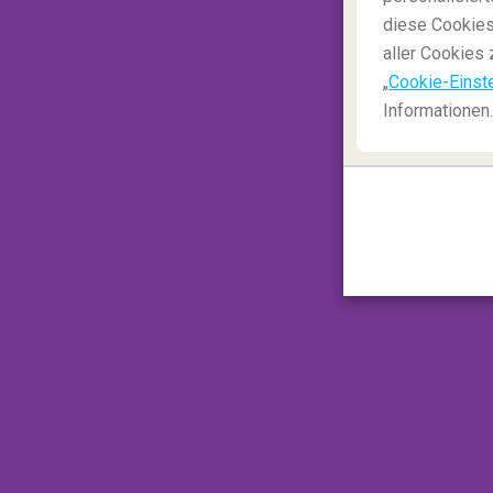
diese Cookies
aller Cookies 
1. Delfin- und Walbeobacht
„
Cookie-Einst
Informationen.
Entlang der Ostküste Taiwans, insbesondere
können Sie mehr als 60 %
aller in Taiwa
beobachten. Der Kuroshio-Strom ist nach 
zweitgrößte warme Strom der Welt und fli
Schwärme von Wanderfischen in die Gewäss
Delfine und Wale ernähren und schließlich
Delfin- und Walbeobachtung liegt zwisch
normalerweise ruhig ist und es nur wenige 
Stunden und viele Veranstalter bieten in d