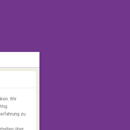
ken. Wir
htig
rerfahrung zu
rhalten über