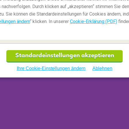
 nachverfolgen. Durch klicken auf „akzeptieren“ stimmen Sie den
zu. Sie können die Standardeinstellungen für Cookies ändern, in
ung
ellungen ändern
“ klicken. In unserer
Cookie-Erklärung (PDF)
finde
 vor der Küste von Yilan, Hualien und Taitung,
n vorkommenden Wal- und Delfinarten
dem Golfstrom im Atlantischen Ozean der
eßt entlang der Ostküste Taiwans. Dadurch dringen
Standardeinstellungen akzeptieren
er in der Nähe von Hualien ein, von denen sich
Ihre Cookie-Einstellungen ändern
Ablehnen
jedes Jahr
zurückkehren. Die Hauptsaison für die
en Mai und Oktober, dann wenn das Meer
Wellen gibt. Eine Tour dauert etwa zwei bis drei
er Regel zwischen zwei und vier Touren pro Tag an.