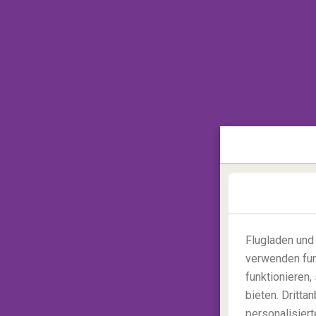
Ihr Ticket nach
Taiwan
Flugladen und
verwenden fun
funktionieren
bieten. Dritt
personalisiert