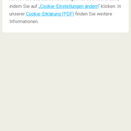
Traumziele in Italien für jeden Reisenden!
indem Sie auf „
Cookie-Einstellungen ändern
“ klicken. In
unserer
Cookie-Erklärung (PDF)
finden Sie weitere
Informationen.
Die 5 schönsten
Geheimtipps für Italien
1) Apulien
2) Liparische Inseln
3) Umbrien
4) Fiastro See
5) Limone Sul Garda
Für was ist Italien eigentlich besonders berühmt? Vor
allem ja für seine sagenumwobene Geschichte... Was
sich alles an
Kulturgeschichte
in Italien abgespielt
hat, ist schon unglaublich! Zudem ist Italien eben
eine atemberaubende Schönheit mit beeindruckend