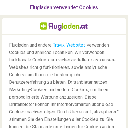
Flugladen verwendet Cookies
Menü
/Blog
Flugladen und andere
Travix-Websites
verwenden
Cookies und ähnliche Techniken. Wir verwenden
23/06/2022
-
Von
Jana
funktionale Cookies, um sicherzustellen, dass unsere
Websites richtig funktionieren, sowie analytische
Cookies, um Ihnen die bestmögliche
Benutzererfahrung zu bieten. Drittanbieter nutzen
Marketing-Cookies und andere Cookies, um Ihnen
personalisierte Werbung anzuzeigen. Diese
Drittanbieter können Ihr Internetverhalten über diese
20 Türkei Fun Facts: Geteiltes Istanbul, Böser Blick, und
Cookies nachverfolgen. Durch klicken auf „akzeptieren“
mehr!
stimmen Sie den Einstellungen aller Cookies zu. Sie
können die Standardeinstellungen für Cookies ändern,