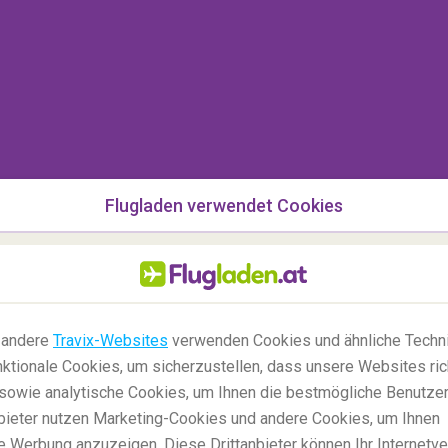
idung. Noch besser: Der
Verzicht auf Wäsche
initiv gut für die Umwelt. Shoppen Sie T-Shirts,
die aus
GOTS
zertifizierter
Bio-Baumwolle
lber angereichert sind. Sie können diese
asics Tag für Tag tragen, ohne einen Waschsalon
Flugladen verwendet Cookies
 andere
Travix-Websites
verwenden Cookies und ähnliche Techni
ktionale Cookies, um sicherzustellen, dass unsere Websites ric
, sowie analytische Cookies, um Ihnen die bestmögliche Benutze
anbieter nutzen Marketing-Cookies und andere Cookies, um Ihnen
e Werbung anzuzeigen. Diese Drittanbieter können Ihr Internetve