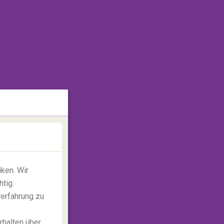
ken. Wir
htig
rerfahrung zu
rhalten über