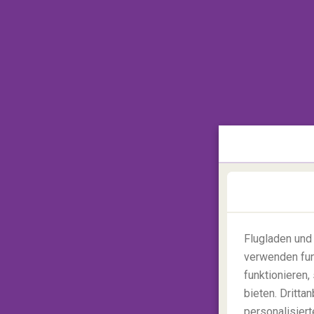
antibakterieller und geruchsneutraler Kle
spart Zeit und Ärger auf Reisen und ist def
Slips, Hosen, Socken, BHs und Leggings, 
gefertigt und dauerhaft mit natürlichem Si
antimikrobiellen und geruchshemmenden B
aufsuchen zu müssen.
Flugladen und
verwenden fun
funktionieren
bieten. Dritt
personalisiert