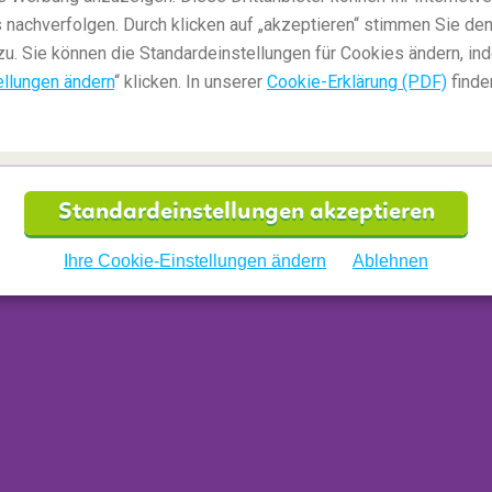
 nachverfolgen. Durch klicken auf „akzeptieren“ stimmen Sie den
zu. Sie können die Standardeinstellungen für Cookies ändern, in
ellungen ändern
“ klicken. In unserer
Cookie-Erklärung (PDF)
finde
Standardeinstellungen akzeptieren
artikel
Ihre Cookie-Einstellungen ändern
Ablehnen
gel stehen und packen Sie stattdessen festes
Shampoo in fester Form, welches mindestens
ger Form!
Hygieneartikel in Stückform
sind ein
packen Sie feste Stücke von Shampoo, Spülung,
beutel. Bei dieser Art der Reinigung wird kein
ensiver
und
länger anhaltend
wirken. Andere
sind wiederverwendbare Kosmetiktücher (fügen
en aus Bambus
mit Holzkohle angereicherten