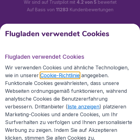
Wir sind auf Trustpilot mit
4.2 von 5
bewertet
Auf Basis von
11283
Kundenbewertungen
Kundenservice
Flugladen verwendet Cookies
Flugladen.at
Flugladen verwendet Cookies
Wir verwenden Cookies und ähnliche Technologien,
wie in unserer
Cookie-Richtlinie
angegeben.
Internationale Webseiten
Funktionale Cookies gewährleisten, dass unsere
Webseiten ordnungsgemäß funktionieren, während
analytische Cookies die Benutzererfahrung
verbessern. Drittanbieter (
liste anzeigen
) platzieren
Marketing-Cookies und andere Cookies, um Ihr
Surfverhalten zu verfolgen und Ihnen personalisierte
Werbung zu zeigen. Indem Sie auf Akzeptieren
klicken, stimmen Sie allen Cookies zu.