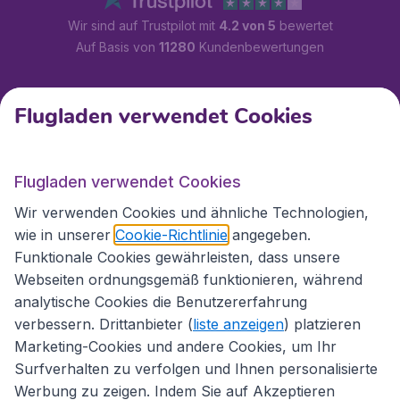
Wir sind auf Trustpilot mit
4.2 von 5
bewertet
Auf Basis von
11280
Kundenbewertungen
Kundenservice
Flugladen verwendet Cookies
Flugladen.at
Flugladen verwendet Cookies
Wir verwenden Cookies und ähnliche Technologien,
wie in unserer
Cookie-Richtlinie
angegeben.
Internationale Webseiten
Funktionale Cookies gewährleisten, dass unsere
Webseiten ordnungsgemäß funktionieren, während
analytische Cookies die Benutzererfahrung
verbessern. Drittanbieter (
liste anzeigen
) platzieren
Marketing-Cookies und andere Cookies, um Ihr
Surfverhalten zu verfolgen und Ihnen personalisierte
Werbung zu zeigen. Indem Sie auf Akzeptieren