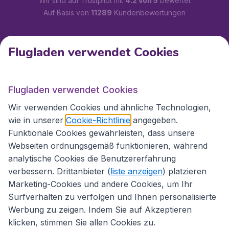
Wir sind auf Trustpilot mit
4.2 von 5
bewertet
Auf Basis von
11289
Kundenbewertungen
Kundenservice
Flugladen verwendet Cookies
Flugladen.at
Flugladen verwendet Cookies
Wir verwenden Cookies und ähnliche Technologien,
wie in unserer
Cookie-Richtlinie
angegeben.
Internationale Webseiten
Funktionale Cookies gewährleisten, dass unsere
Webseiten ordnungsgemäß funktionieren, während
analytische Cookies die Benutzererfahrung
verbessern. Drittanbieter (
liste anzeigen
) platzieren
Marketing-Cookies und andere Cookies, um Ihr
Surfverhalten zu verfolgen und Ihnen personalisierte
Werbung zu zeigen. Indem Sie auf Akzeptieren
klicken, stimmen Sie allen Cookies zu.