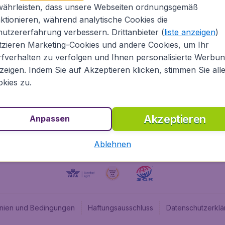
währleisten, dass unsere Webseiten ordnungsgemäß
Über Flugladen.at
Cheap
ktionieren, während analytische Cookies die
Rechtliche Informationen
Budge
utzererfahrung verbessern. Drittanbieter (
liste anzeigen
)
Impressum
Flugl
tzieren Marketing-Cookies und andere Cookies, um Ihr
fverhalten zu verfolgen und Ihnen personalisierte Werbu
Partnerprogramm
Budge
zeigen. Indem Sie auf Akzeptieren klicken, stimmen Sie all
Stellenangebote
Budge
kies zu.
Budget
Akzeptieren
Anpassen
Ablehnen
linien und Bedingungen
Haftungsausschluss
Datenschutzerklä