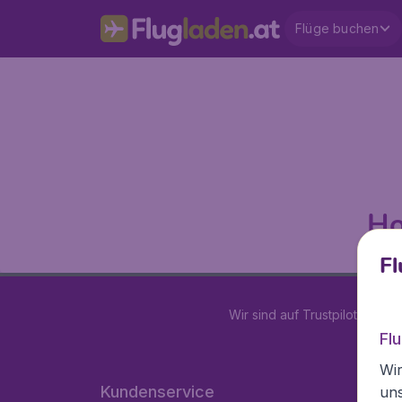
Flüge buchen
Ho
Fl
Wir sind auf Trustpilot mit
4.2
Fl
Wir
Kundenservice
un