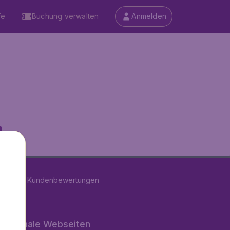
fe
Buchung verwalten
Anmelden
...
on
11286
Kundenbewertungen
rnationale Webseiten