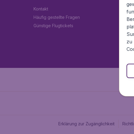
ge
Kontakt
fun
Häufig gestellte Fragen
Ben
Günstige Flugtickets
pla
Sur
zu 
Coo
Erklärung zur Zugänglichkeit
Richt