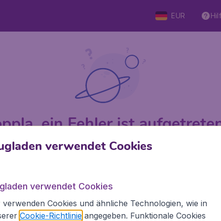
EUR
Hil
ppla, ein Fehler ist aufgetreten 
ugladen verwendet Cookies
 von 5
bewertet
Auf Basis v
ugladen verwendet Cookies
 verwenden Cookies und ähnliche Technologien, wie in
Flugladen.at
Inte
serer
Cookie-Richtlinie
angegeben. Funktionale Cookies