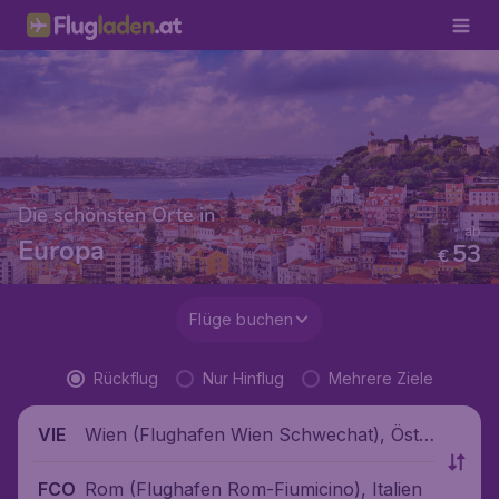
Die schönsten Orte in
ab
Europa
53
€
Flüge buchen
Rückflug
Nur Hinflug
Mehrere Ziele
Wien (Flughafen Wien Schwechat), Öste
VIE
rreich
Rom (Flughafen Rom-Fiumicino), Italien
FCO