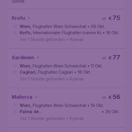
Sonne.
75
Krofu
€
ab
Wien
,
Flughafen Wien Schwechat
• 09 Okt.
Korfu
,
Internationaler Flughafen Ioannis Kapodistrias
• 16 Okt.
Vor 1 Stunde gefunden
•
Ryanair
77
Sardinien
€
ab
Wien
,
Flughafen Wien Schwechat
• 11 Okt.
Cagliari
,
Flughafen Cagliari
• 18 Okt.
Vor 1 Stunde gefunden
•
Ryanair
56
Mallorca
€
ab
Wien
,
Flughafen Wien Schwechat
• 19 Okt.
Palma de
• 26 Okt.
Mallorca
,
Flughafen Palma de Mallorca
Vor 1 Stunde gefunden
•
Ryanair