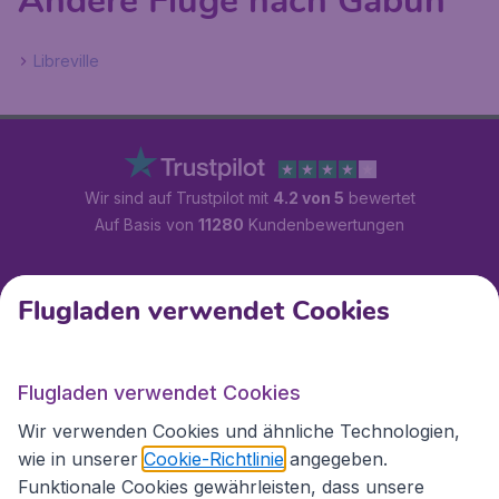
Andere Flüge nach Gabun
Libreville
Wir sind auf Trustpilot mit
4.2 von 5
bewertet
Auf Basis von
11280
Kundenbewertungen
Kundenservice
Flugladen verwendet Cookies
Flugladen.at
Flugladen verwendet Cookies
Wir verwenden Cookies und ähnliche Technologien,
wie in unserer
Cookie-Richtlinie
angegeben.
Internationale Webseiten
Funktionale Cookies gewährleisten, dass unsere