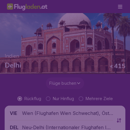
Indien
ab
Delhi
415
€
Flüge buchen
Rückflug
Nur Hinflug
Mehrere Ziele
Wien (Flughafen Wien Schwechat), Öste
VIE
rreich
Neu-Delhi (Internationaler Flughafen Indi
DEL