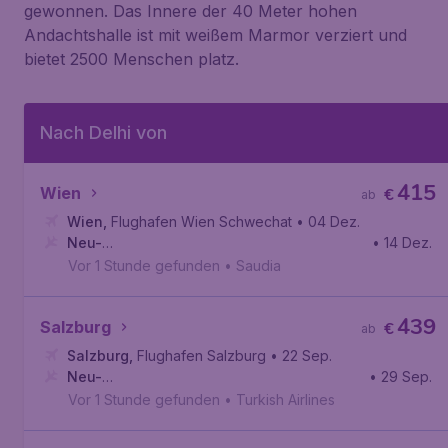
gewonnen. Das Innere der 40 Meter hohen
Andachtshalle ist mit weißem Marmor verziert und
bietet 2500 Menschen platz.
Nach Delhi von
415
Wien
€
ab
Wien
,
Flughafen Wien Schwechat
• 04 Dez.
Neu-
• 14 Dez.
Delhi
,
Internationaler Flughafen Indira Gandhi
Vor 1 Stunde gefunden
•
Saudia
439
Salzburg
€
ab
Salzburg
,
Flughafen Salzburg
• 22 Sep.
Neu-
• 29 Sep.
Delhi
,
Internationaler Flughafen Indira Gandhi
Vor 1 Stunde gefunden
•
Turkish Airlines