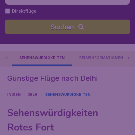
ra Gandhi), Indien
Direktflüge
Suchen
ES
SEHENSWÜRDIGKEITEN
REISEINFORMATIONEN
Günstige Flüge nach Delhi
INDIEN
DELHI
SEHENSWÜRDIGKEITEN
Sehenswürdigkeiten
Rotes Fort