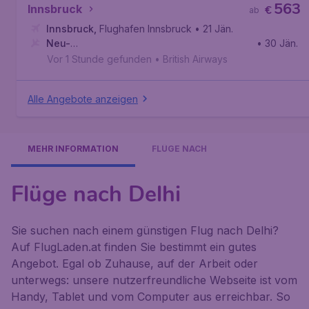
563
Innsbruck
€
ab
Innsbruck
,
Flughafen Innsbruck
• 21 Jän.
Neu-
• 30 Jän.
Delhi
,
Internationaler Flughafen Indira Gandhi
Vor 1 Stunde gefunden
•
British Airways
Alle Angebote anzeigen
MEHR INFORMATION
FLÜGE NACH
Flüge nach Delhi
Sie suchen nach einem günstigen Flug nach Delhi?
Auf FlugLaden.at finden Sie bestimmt ein gutes
Angebot. Egal ob Zuhause, auf der Arbeit oder
unterwegs: unsere nutzerfreundliche Webseite ist vom
Handy, Tablet und vom Computer aus erreichbar. So