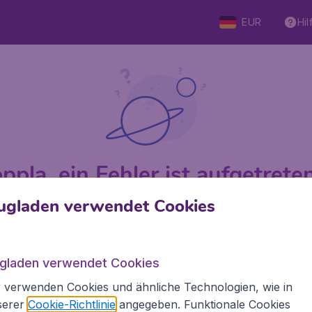
EUR
Hil
ppla, ein Fehler ist aufgetreten 
ugladen verwendet Cookies
 von 5
bewertet
Auf Basis v
ugladen verwendet Cookies
 verwenden Cookies und ähnliche Technologien, wie in
Flugladen.at
Inte
serer
Cookie-Richtlinie
angegeben. Funktionale Cookies