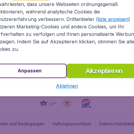
währleisten, dass unsere Webseiten ordnungsgemäß
Über Flugladen.at
Cheap
ktionieren, während analytische Cookies die
Rechtliche Informationen
Budge
utzererfahrung verbessern. Drittanbieter (
liste anzeigen
)
Impressum
Flugl
tzieren Marketing-Cookies und andere Cookies, um Ihr
fverhalten zu verfolgen und Ihnen personalisierte Werbu
Partnerprogramm
Budge
zeigen. Indem Sie auf Akzeptieren klicken, stimmen Sie all
Stellenangebote
Budge
kies zu.
Budget
Akzeptieren
Anpassen
Ablehnen
linien und Bedingungen
Haftungsausschluss
Datenschutzerklä