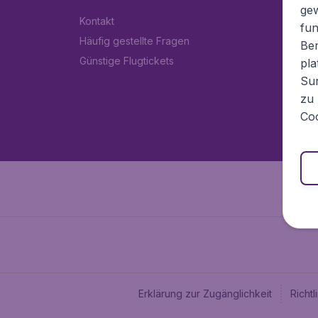
ge
Kontakt
fun
Häufig gestellte Fragen
Ben
Günstige Flugtickets
pla
Sur
zu 
Coo
Erklärung zur Zugänglichkeit
Richt