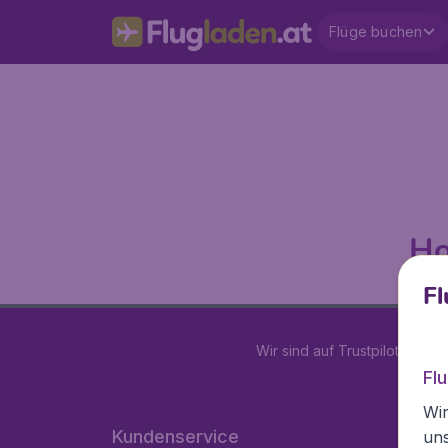
Flüge buchen
Ho
Fl
Wir sind auf Trustpilot mit
4.2
Fl
Wir
Kundenservice
un