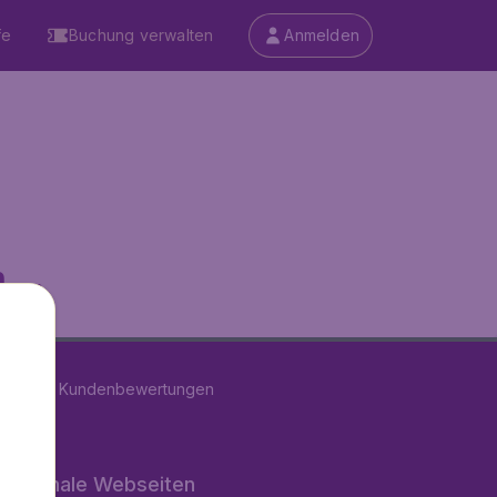
fe
Buchung verwalten
Anmelden
...
on
11283
Kundenbewertungen
rnationale Webseiten